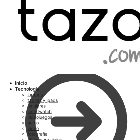
Ir a pagar
Inicio
Tecnología
laptops
tablets y ipads
celulares
smartwatch
videojuegos
audio
video
fotografía
chips para viajes