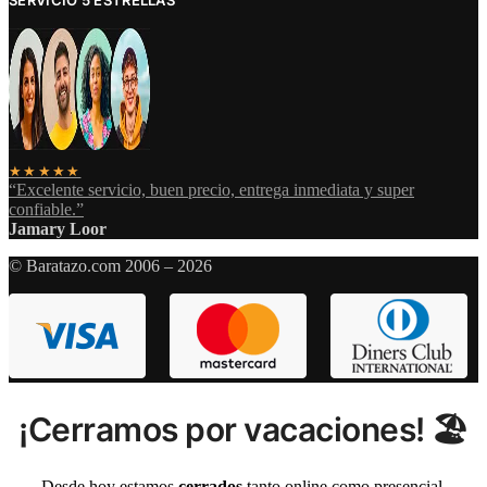
★★★★★
“Excelente servicio, buen precio, entrega inmediata y super
confiable.”
Jamary Loor
© Baratazo.com 2006 – 2026
¡Cerramos por vacaciones! 🏖️
Desde hoy estamos
cerrados
tanto online como presencial.