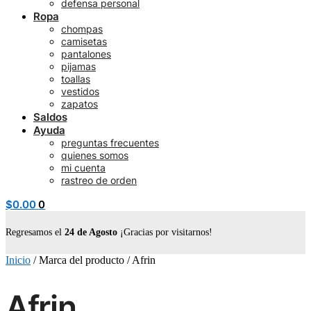
defensa personal
Ropa
chompas
camisetas
pantalones
pijamas
toallas
vestidos
zapatos
Saldos
Ayuda
preguntas frecuentes
quienes somos
mi cuenta
rastreo de orden
$
0.00
0
Regresamos el
24 de Agosto
¡Gracias por visitarnos!
Inicio
/
Marca del producto
/
Afrin
Afrin