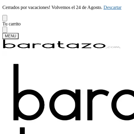
Cerrados por vacaciones! Volvemos el 24 de Agosto.
Descartar
Skip
Skip
Tu carrito
to
to
navigation
content
MENU
Buscar
Buscar
por:
Mi cuenta