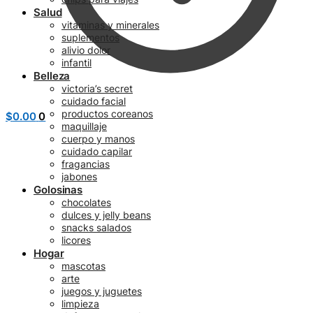
Salud
vitaminas y minerales
suplementos
alivio dolor
infantil
Belleza
victoria’s secret
cuidado facial
productos coreanos
$
0.00
0
maquillaje
cuerpo y manos
cuidado capilar
fragancias
jabones
Golosinas
chocolates
dulces y jelly beans
snacks salados
licores
Hogar
mascotas
arte
juegos y juguetes
limpieza