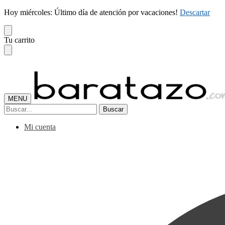
Hoy miércoles: Último día de atención por vacaciones!
Descartar
Skip
Skip
Tu carrito
to
to
navigation
content
MENU
Buscar
Buscar
por:
Mi cuenta