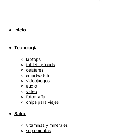
Inicio
Tecnología
laptops
tablets y ipads
celulares
smartwatch
videojuegos
audio
video
fotografía
chips para viajes
Salud
vitaminas y minerales
suplementos