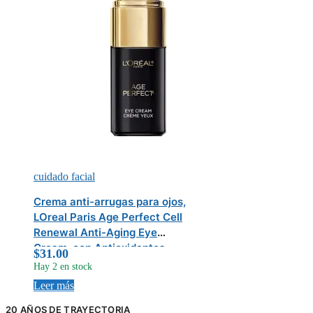
cuidado facial
Crema anti-arrugas para ojos,
LOreal Paris Age Perfect Cell
Renewal Anti-Aging Eye
Cream, con Antioxidantes,
$
31.00
reduce arrugas, hidrata, 15ml
Hay 2 en stock
(0.5 oz)
Leer más
20 AÑOS DE TRAYECTORIA