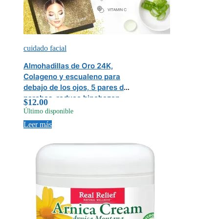
cuidado facial
Almohadillas de Oro 24K,
Colageno y escualeno para
debajo de los ojos, 5 pares de
parches, reduce hinchazon,
$
12.00
arrugas, círculos oscuros,
Último disponible
Clear Beauty, Anti-aging
Leer más
under-eye pads