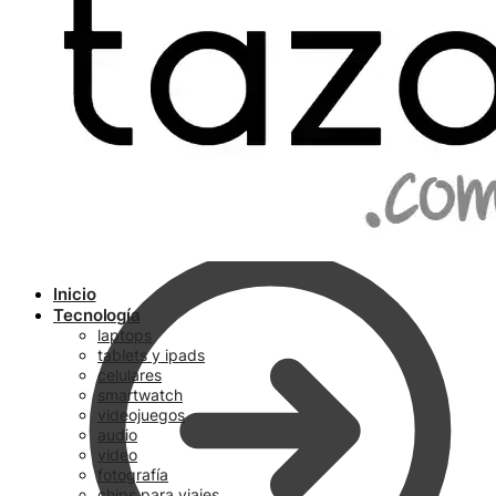
Ir a pagar
Inicio
Tecnología
laptops
tablets y ipads
celulares
smartwatch
videojuegos
audio
video
fotografía
chips para viajes