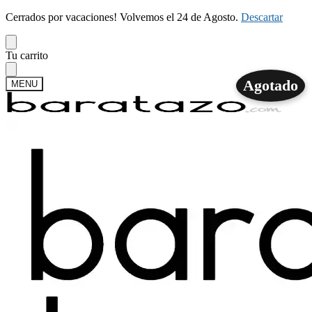
Cerrados por vacaciones! Volvemos el 24 de Agosto.
Descartar
Skip
Skip
Tu carrito
to
to
navigation
content
Agotado
MENU
Buscar
Buscar
por:
Mi cuenta