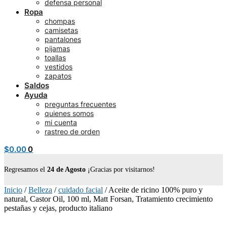
defensa personal
Ropa
chompas
camisetas
pantalones
pijamas
toallas
vestidos
zapatos
Saldos
Ayuda
preguntas frecuentes
quienes somos
mi cuenta
rastreo de orden
$
0.00
0
Regresamos el
24 de Agosto
¡Gracias por visitarnos!
Inicio
/
Belleza
/
cuidado facial
/
Aceite de ricino 100% puro y
natural, Castor Oil, 100 ml, Matt Forsan, Tratamiento crecimiento
pestañas y cejas, producto italiano