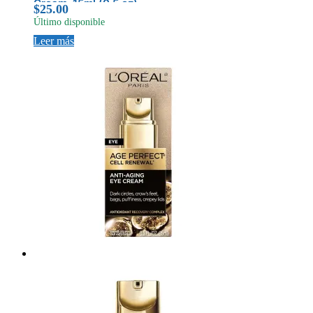
Cream, 15ml (0.5 oz)
$
25.00
Último disponible
Leer más