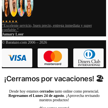
★★★★★
“Excelente servicio, buen precio, entrega inmediata y super
confiable.”
Jamary Loor
© Baratazo.com 2006 – 2026
¡Cerramos por vacaciones! 🏖️
Desde hoy estamos
cerrados
tanto online como presencial.
Regresamos el Lunes 24 de agosto
. ¡Aprovecha revisando
nuestros productos!