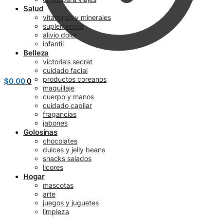
Salud
vitaminas y minerales
suplementos
alivio dolor
infantil
Belleza
victoria’s secret
cuidado facial
productos coreanos
$
0.00
0
maquillaje
cuerpo y manos
cuidado capilar
fragancias
jabones
Golosinas
chocolates
dulces y jelly beans
snacks salados
licores
Hogar
mascotas
arte
juegos y juguetes
limpieza