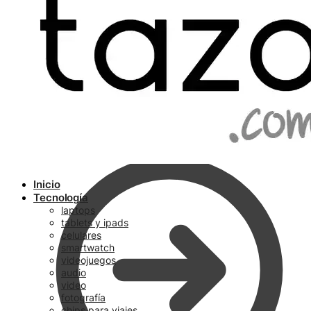
Ir a pagar
Inicio
Tecnología
laptops
tablets y ipads
celulares
smartwatch
videojuegos
audio
video
fotografía
chips para viajes