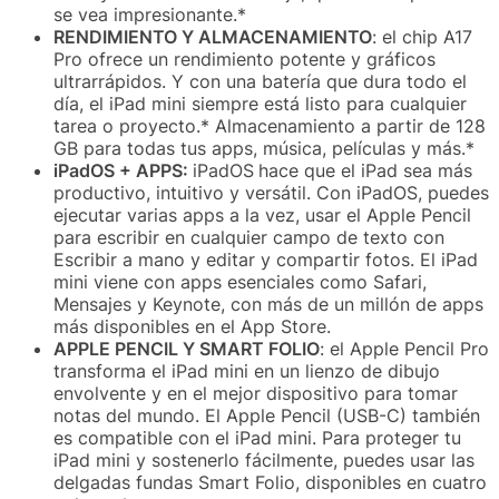
se vea impresionante.*
RENDIMIENTO Y ALMACENAMIENTO
: el chip A17
Pro ofrece un rendimiento potente y gráficos
ultrarrápidos. Y con una batería que dura todo el
día, el iPad mini siempre está listo para cualquier
tarea o proyecto.* Almacenamiento a partir de 128
GB para todas tus apps, música, películas y más.*
iPadOS + APPS:
iPadOS
hace que el iPad sea más
productivo, intuitivo y versátil. Con iPadOS, puedes
ejecutar varias apps a la vez, usar el Apple Pencil
para escribir en cualquier campo de texto con
Escribir a mano y editar y compartir fotos. El iPad
mini viene con apps esenciales como Safari,
Mensajes y Keynote, con más de un millón de apps
más disponibles en el App Store.
APPLE PENCIL Y SMART FOLIO
: el Apple Pencil Pro
transforma el iPad mini en un lienzo de dibujo
envolvente y en el mejor dispositivo para tomar
notas del mundo. El Apple Pencil (USB-C) también
es compatible con el iPad mini. Para proteger tu
iPad mini y sostenerlo fácilmente, puedes usar las
delgadas fundas Smart Folio, disponibles en cuatro