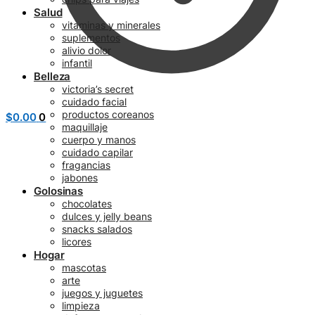
Salud
vitaminas y minerales
suplementos
alivio dolor
infantil
Belleza
victoria’s secret
cuidado facial
productos coreanos
$
0.00
0
maquillaje
cuerpo y manos
cuidado capilar
fragancias
jabones
Golosinas
chocolates
dulces y jelly beans
snacks salados
licores
Hogar
mascotas
arte
juegos y juguetes
limpieza