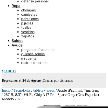
defensa personal
Ropa
chompas
camisetas
pantalones
pijamas
toallas
vestidos
zapatos
Saldos
Ayuda
preguntas frecuentes
quienes somos
mi cuenta
rastreo de orden
$
0.00
0
Regresamos el
24 de Agosto
¡Gracias por visitarnos!
Inicio
/
Tecnología
/
tablets y ipads
/
Apple iPad mini, 7ma Gen,
128GB, 8.3″, Wi-Fi, Chip A17 Pro, Space Gray (Gris Espacial)
Modelo 2025