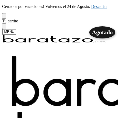
Cerrados por vacaciones! Volvemos el 24 de Agosto.
Descartar
Skip
Skip
Tu carrito
to
to
navigation
content
Agotado
MENU
Buscar
Buscar
por:
Mi cuenta