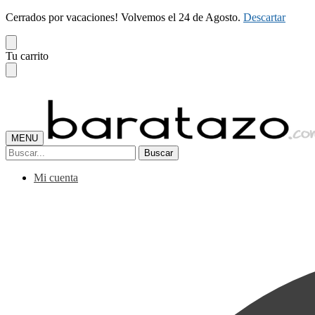
Cerrados por vacaciones! Volvemos el 24 de Agosto.
Descartar
Skip
Skip
Tu carrito
to
to
navigation
content
MENU
Buscar
Buscar
por:
Mi cuenta