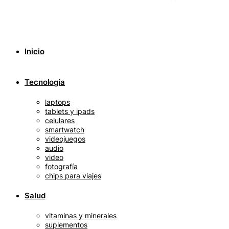
Inicio
Tecnología
laptops
tablets y ipads
celulares
smartwatch
videojuegos
audio
video
fotografía
chips para viajes
Salud
vitaminas y minerales
suplementos