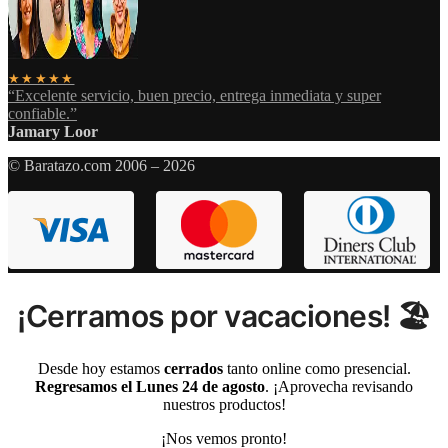
★★★★★
“Excelente servicio, buen precio, entrega inmediata y super
confiable.”
Jamary Loor
© Baratazo.com 2006 – 2026
¡Cerramos por vacaciones! 🏖️
Desde hoy estamos
cerrados
tanto online como presencial.
Regresamos el Lunes 24 de agosto
. ¡Aprovecha revisando
nuestros productos!
¡Nos vemos pronto!