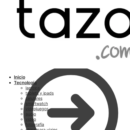
Ir a pagar
Inicio
Tecnología
laptops
tablets y ipads
celulares
smartwatch
videojuegos
audio
video
fotografía
chips para viajes