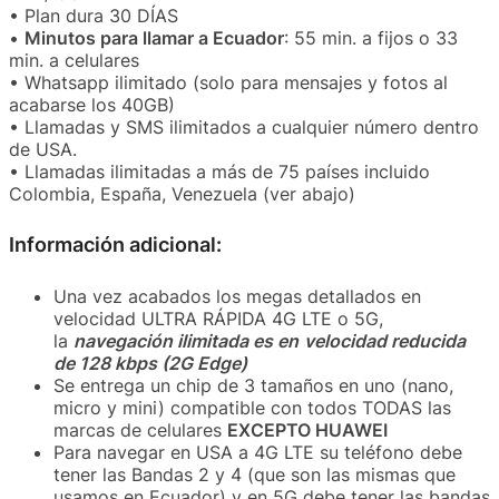
• Plan dura 30 DÍAS
•
Minutos para llamar a Ecuador
: 55 min. a fijos o 33
min. a celulares
• Whatsapp ilimitado (solo para mensajes y fotos al
acabarse los 40GB)
• Llamadas y SMS ilimitados a cualquier número dentro
de USA.
• Llamadas ilimitadas a más de 75 países incluido
Colombia, España, Venezuela (ver abajo)
Información adicional:
Una vez acabados los megas detallados en
velocidad ULTRA RÁPIDA 4G LTE o 5G,
la
navegación ilimitada es en
velocidad reducida
de 128 kbps (2G Edge)
Se entrega un chip de 3 tamaños en uno (nano,
micro y mini) compatible con todos TODAS las
marcas de celulares
EXCEPTO HUAWEI
Para navegar en USA a 4G LTE su teléfono debe
tener las Bandas 2 y 4 (que son las mismas que
usamos en Ecuador) y en 5G debe tener las bandas