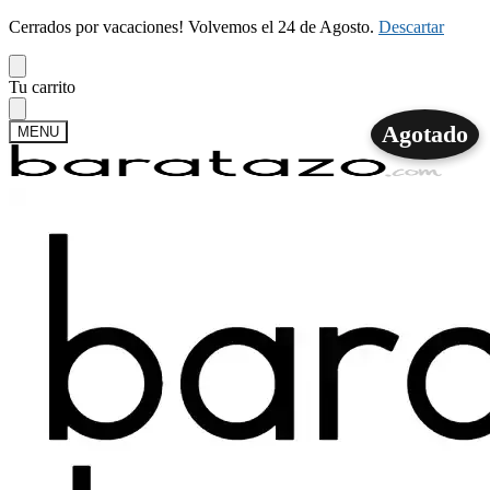
Cerrados por vacaciones! Volvemos el 24 de Agosto.
Descartar
Skip
Skip
Tu carrito
to
to
navigation
content
Agotado
MENU
Buscar
Buscar
por:
Mi cuenta