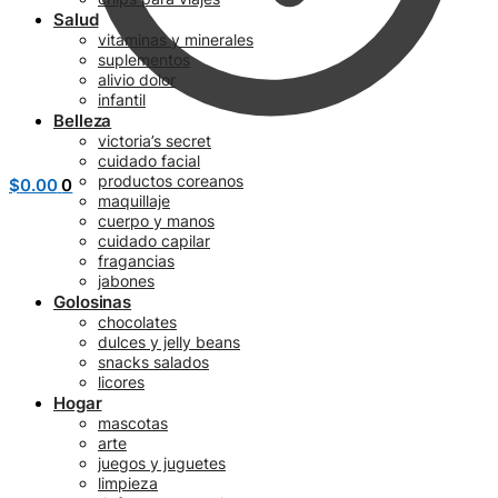
Salud
vitaminas y minerales
suplementos
alivio dolor
infantil
Belleza
victoria’s secret
cuidado facial
productos coreanos
$
0.00
0
maquillaje
cuerpo y manos
cuidado capilar
fragancias
jabones
Golosinas
chocolates
dulces y jelly beans
snacks salados
licores
Hogar
mascotas
arte
juegos y juguetes
limpieza