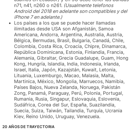
n71, n41, n260 o n261.
(Usualmente telefonos
Android del 2018 en adelante son compatibles y del
iPhone 7 en adelante.)
Los países a los que se puede hacer llamadas
ilimitadas desde USA son Afganistán, Samoa
Americana, Andorra, Argentina, Australia, Austria,
Bélgica, Bermudas, Brasil, Bulgaria, Canadá, Chile,
Colombia, Costa Rica, Croacia, Chipre, Dinamarca,
República Dominicana, Estonia, Finlandia, Francia,
Alemania, Gibraltar, Grecia Guadalupe, Guam, Hong
Kong, Hungría, Islandia, India, Indonesia, Irlanda,
Israel, Italia, Japón, Kazajstán, Kuwait, Letonia,
Lituania, Luxemburgo, Macao, Malasia, Malta,
Martinica, México, Mongolia, Marruecos, Namibia,
Países Bajos, Nueva Zelanda, Noruega, Pakistán
Zong, Panamá, Paraguay, Perú, Polonia, Portugal,
Rumania, Rusia, Singapur, Eslovaquia, Eslovenia,
Sudáfrica, Corea del Sur, España, Suazilandia,
Suecia, Suiza, Taiwán, Tailandia, Turquía, Ucrania
Kiev, Reino Unido, Uruguay, Venezuela.
20 AÑOS DE TRAYECTORIA