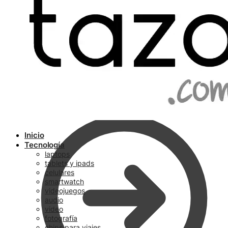
Ir a pagar
Inicio
Tecnología
laptops
tablets y ipads
celulares
smartwatch
videojuegos
audio
video
fotografía
chips para viajes