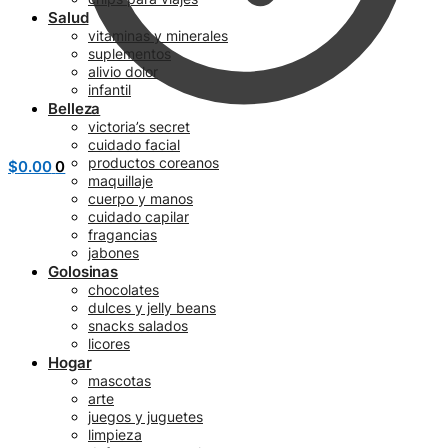
Salud
vitaminas y minerales
suplementos
alivio dolor
infantil
Belleza
victoria’s secret
cuidado facial
productos coreanos
$
0.00
0
maquillaje
cuerpo y manos
cuidado capilar
fragancias
jabones
Golosinas
chocolates
dulces y jelly beans
snacks salados
licores
Hogar
mascotas
arte
juegos y juguetes
limpieza