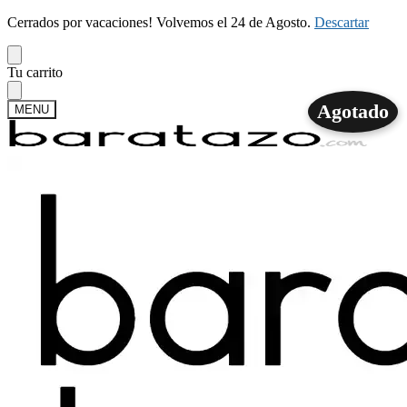
Cerrados por vacaciones! Volvemos el 24 de Agosto.
Descartar
Skip
Skip
Tu carrito
to
to
navigation
content
Agotado
MENU
Buscar
Buscar
por:
Mi cuenta