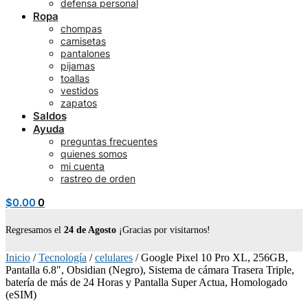
defensa personal
Ropa
chompas
camisetas
pantalones
pijamas
toallas
vestidos
zapatos
Saldos
Ayuda
preguntas frecuentes
quienes somos
mi cuenta
rastreo de orden
$
0.00
0
Regresamos el
24 de Agosto
¡Gracias por visitarnos!
Inicio
/
Tecnología
/
celulares
/
Google Pixel 10 Pro XL, 256GB,
Pantalla 6.8″, Obsidian (Negro), Sistema de cámara Trasera Triple,
batería de más de 24 Horas y Pantalla Super Actua, Homologado
(eSIM)