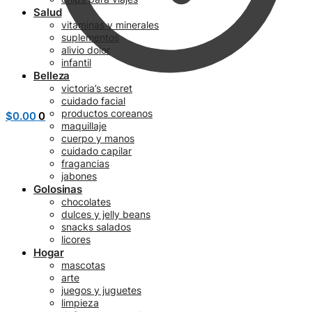
Salud
vitaminas y minerales
suplementos
alivio dolor
infantil
Belleza
victoria’s secret
cuidado facial
productos coreanos
$
0.00
0
maquillaje
cuerpo y manos
cuidado capilar
fragancias
jabones
Golosinas
chocolates
dulces y jelly beans
snacks salados
licores
Hogar
mascotas
arte
juegos y juguetes
limpieza