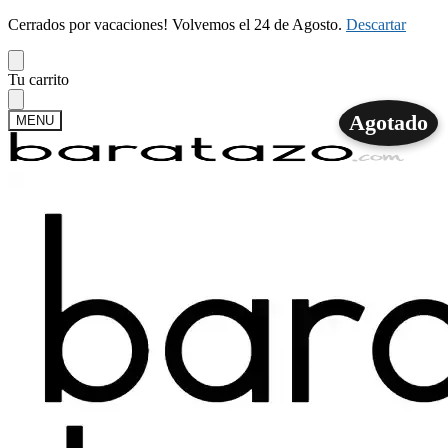
Cerrados por vacaciones! Volvemos el 24 de Agosto.
Descartar
Skip
Skip
Tu carrito
to
to
navigation
content
Agotado
MENU
Buscar
Buscar
por:
Mi cuenta