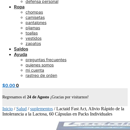
defensa personal
Ropa
chompas
camisetas
pantalones
pijamas
toallas
vestidos
zapatos
Saldos
Ayuda
preguntas frecuentes
quienes somos
mi cuenta
rastreo de orden
$
0.00
0
Regresamos el
24 de Agosto
¡Gracias por visitarnos!
Inicio
/
Salud
/
suplementos
/
Lactaid Fast Act, Alivio Rápido de la
Intolerancia a la Lactosa, 60 Cápsulas en Packs Individuales