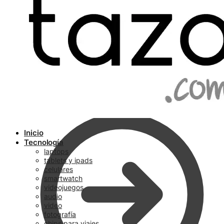
Ir a pagar
Inicio
Tecnología
laptops
tablets y ipads
celulares
smartwatch
videojuegos
audio
video
fotografía
chips para viajes