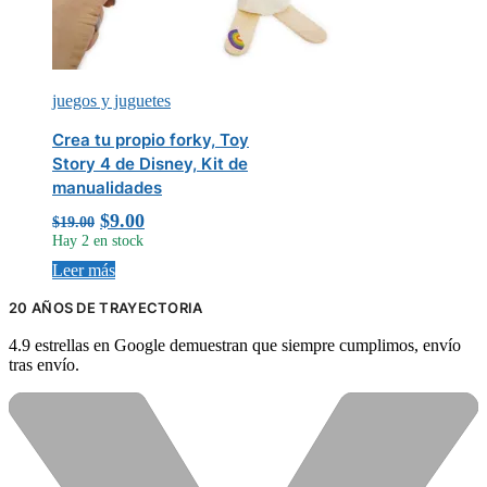
juegos y juguetes
Crea tu propio forky, Toy
Story 4 de Disney, Kit de
manualidades
Original
Current
$
9.00
$
19.00
price
price
Hay 2 en stock
was:
is:
Leer más
$19.00.
$9.00.
20 AÑOS DE TRAYECTORIA
4.9 estrellas en Google demuestran que siempre cumplimos, envío
tras envío.