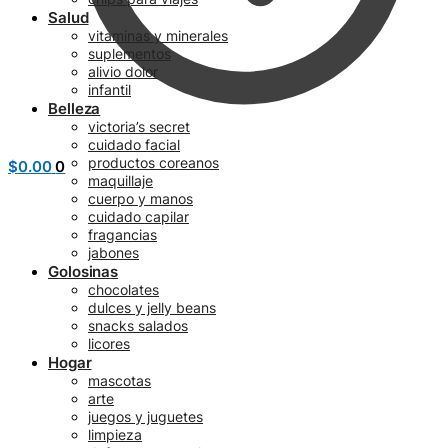
Salud
vitaminas y minerales
suplementos
alivio dolor
infantil
Belleza
victoria’s secret
cuidado facial
productos coreanos
$
0.00
0
maquillaje
cuerpo y manos
cuidado capilar
fragancias
jabones
Golosinas
chocolates
dulces y jelly beans
snacks salados
licores
Hogar
mascotas
arte
juegos y juguetes
limpieza