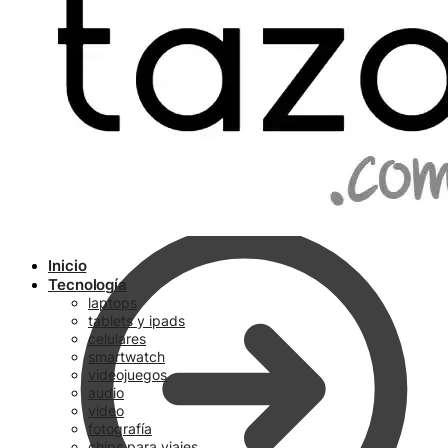
Ir a pagar
Inicio
Tecnología
laptops
tablets y ipads
celulares
smartwatch
videojuegos
audio
video
fotografía
chips para viajes