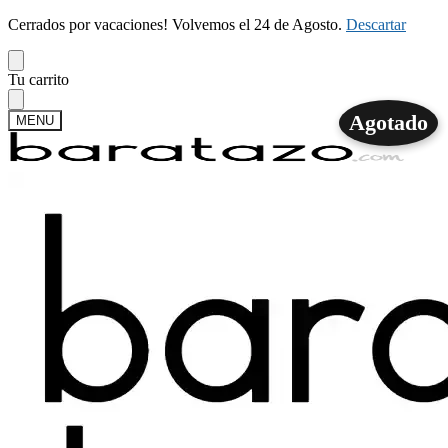
Cerrados por vacaciones! Volvemos el 24 de Agosto.
Descartar
Skip
Skip
Tu carrito
to
to
navigation
content
Agotado
MENU
Buscar
Buscar
por:
Mi cuenta