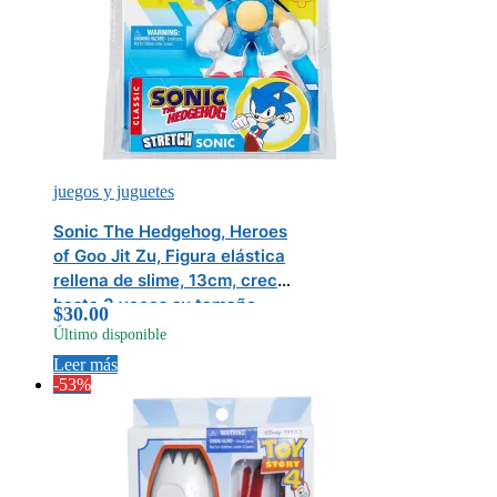
juegos y juguetes
Sonic The Hedgehog, Heroes
of Goo Jit Zu, Figura elástica
rellena de slime, 13cm, crece
hasta 3 veces su tamaño
$
30.00
Último disponible
Leer más
-53%