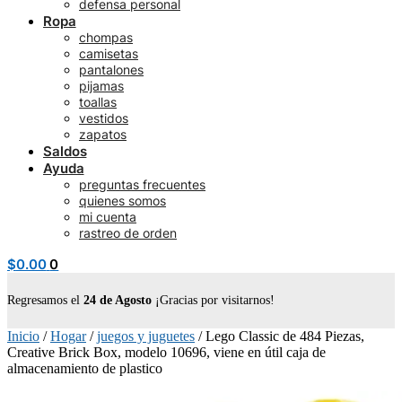
defensa personal
Ropa
chompas
camisetas
pantalones
pijamas
toallas
vestidos
zapatos
Saldos
Ayuda
preguntas frecuentes
quienes somos
mi cuenta
rastreo de orden
$
0.00
0
Regresamos el
24 de Agosto
¡Gracias por visitarnos!
Inicio
/
Hogar
/
juegos y juguetes
/
Lego Classic de 484 Piezas,
Creative Brick Box, modelo 10696, viene en útil caja de
almacenamiento de plastico