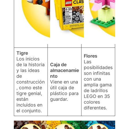
Tigre
Flores
Los inicios
Las
de la historia
Caja de
posibilidades
y las ideas
almacenamie
son infinitas
de
nto
con una
construcción
Viene en una
amplia gama
, como este
útil caja de
de ladrillos
tigre genial,
plástico para
LEGO en 35
están
guardar.
colores
incluidos en
diferentes.
el conjunto.