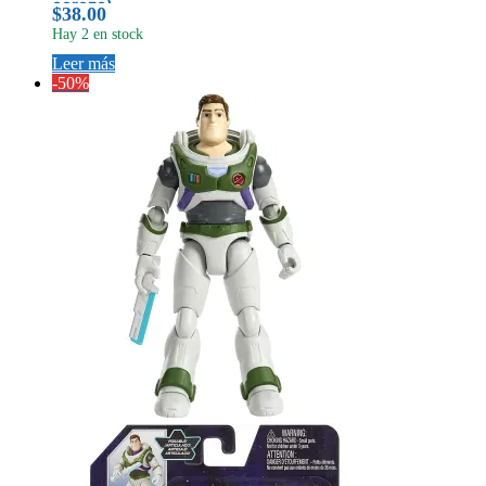
cerezo)
$
38.00
Hay 2 en stock
Leer más
-50%