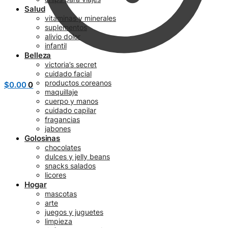
Salud
vitaminas y minerales
suplementos
alivio dolor
infantil
Belleza
victoria’s secret
cuidado facial
productos coreanos
$
0.00
0
maquillaje
cuerpo y manos
cuidado capilar
fragancias
jabones
Golosinas
chocolates
dulces y jelly beans
snacks salados
licores
Hogar
mascotas
arte
juegos y juguetes
limpieza