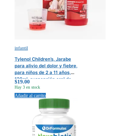
infantil
Tylenol Children’s, Jarabe
para alivio del dolor y fiebre,
para niños de 2 a 11 años,
120ml, suspensión oral de
$
19.00
Acetaminofen (160mg/5ml),
Hay 3 en stock
sabor a Cereza (Cherry), libre
Añadir al carrito
de colorantes, alcohol y
parabenos