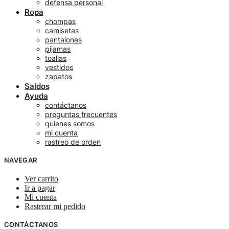
defensa personal
Ropa
chompas
camisetas
pantalones
pijamas
toallas
vestidos
zapatos
Saldos
Ayuda
contáctanos
preguntas frecuentes
quienes somos
mi cuenta
rastreo de orden
NAVEGAR
Ver carrito
Ir a pagar
Mi cuenta
Rastrear mi pedido
CONTÁCTANOS