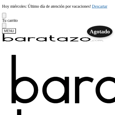
Hoy miércoles: Último día de atención por vacaciones!
Descartar
Skip
Skip
Tu carrito
to
to
navigation
content
Agotado
MENU
Buscar
Buscar
por:
Mi cuenta