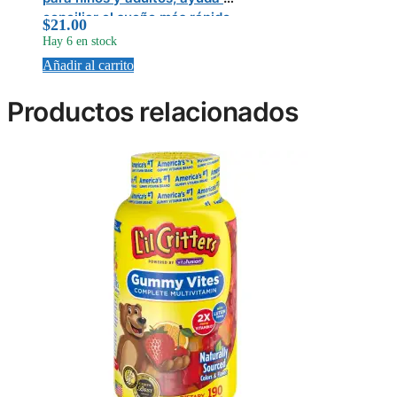
conciliar el sueño más rápido,
$
21.00
sabor frutal
Hay 6 en stock
Añadir al carrito
Productos relacionados