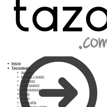
Ir a pagar
Inicio
Tecnología
laptops
tablets y ipads
celulares
smartwatch
videojuegos
audio
video
fotografía
chips para viajes