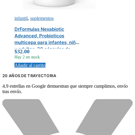
infantil
,
suplementos
DrFormulas Nexabiotic
Advanced, Probioticos
multicepa para infantes, niños
y adultos, 30 cápsulas de
$
32.00
liberación retardada
Hay 2 en stock
Añadir al carrito
20 AÑOS DE TRAYECTORIA
4.9 estrellas en Google demuestran que siempre cumplimos, envío
tras envío.