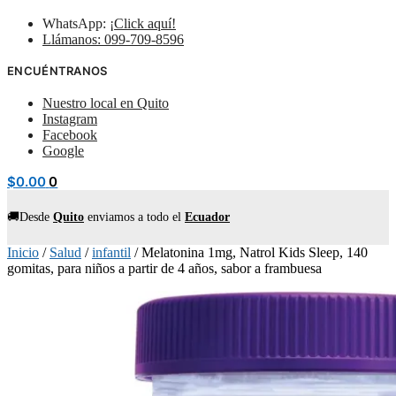
WhatsApp:
¡Click aquí!
Llámanos: 099-709-8596
ENCUÉNTRANOS
Nuestro local en Quito
Instagram
Facebook
Google
$
0.00
0
🚚Desde
Quito
enviamos
a todo el
Ecuador
Inicio
/
Salud
/
infantil
/
Melatonina 1mg, Natrol Kids Sleep, 140
gomitas, para niños a partir de 4 años, sabor a frambuesa