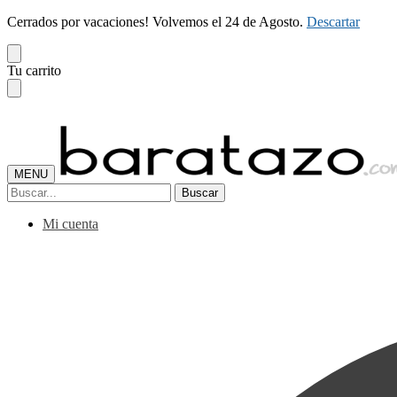
Cerrados por vacaciones! Volvemos el 24 de Agosto.
Descartar
Skip
Skip
Tu carrito
to
to
navigation
content
MENU
Buscar
Buscar
por:
Mi cuenta