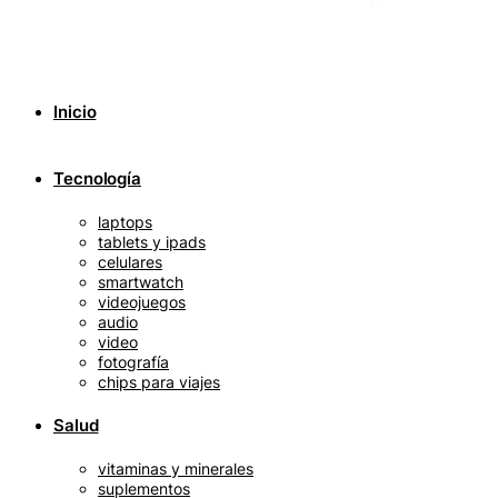
Inicio
Tecnología
laptops
tablets y ipads
celulares
smartwatch
videojuegos
audio
video
fotografía
chips para viajes
Salud
vitaminas y minerales
suplementos