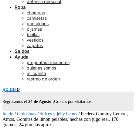
defensa personal
Ropa
chompas
camisetas
pantalones
pijamas
toallas
vestidos
zapatos
Saldos
Ayuda
preguntas frecuentes
quienes somos
mi cuenta
rastreo de orden
$
0.00
0
Regresamos el
24 de Agosto
¡Gracias por visitarnos!
Inicio
/
Golosinas
/
dulces y jelly beans
/
Peelerz Gummy Lemon,
Amos, Gomitas de limón pelables, hechas con jugo real, 170
gramos, 24 gomitas aprox.