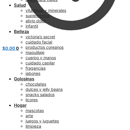
Salud
vitaminas y minerales
suplementos
alivio dolor
infantil
Belleza
victoria’s secret
cuidado facial
productos coreanos
$
0.00
0
maquillaje
cuerpo y manos
cuidado capilar
fragancias
jabones
Golosinas
chocolates
dulces y jelly beans
snacks salados
licores
Hogar
mascotas
arte
juegos y juguetes
limpieza