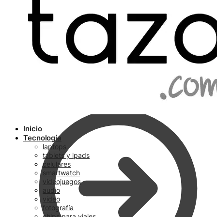
Ir a pagar
Inicio
Tecnología
laptops
tablets y ipads
celulares
smartwatch
videojuegos
audio
video
fotografía
chips para viajes