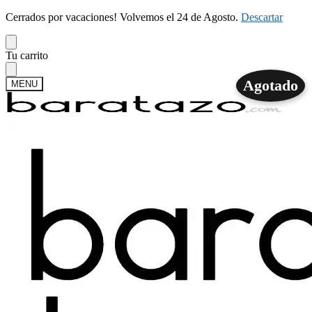
Cerrados por vacaciones! Volvemos el 24 de Agosto.
Descartar
Skip
Skip
Tu carrito
to
to
navigation
content
Agotado
MENU
Buscar
Buscar
por:
Mi cuenta