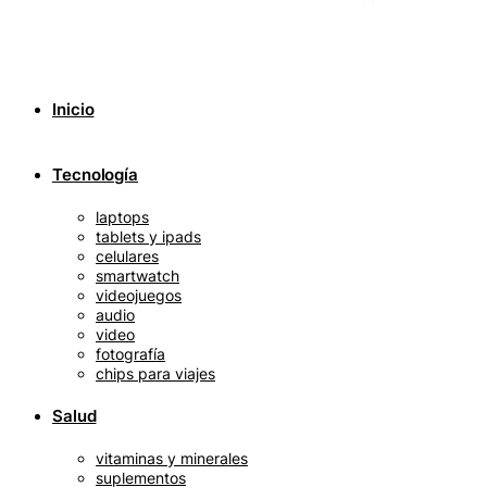
Inicio
Tecnología
laptops
tablets y ipads
celulares
smartwatch
videojuegos
audio
video
fotografía
chips para viajes
Salud
vitaminas y minerales
suplementos