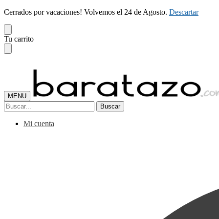
Cerrados por vacaciones! Volvemos el 24 de Agosto.
Descartar
Skip
Skip
Tu carrito
to
to
navigation
content
MENU
Buscar
Buscar
por:
Mi cuenta