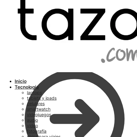
Ir a pagar
Inicio
Tecnología
laptops
tablets y ipads
celulares
smartwatch
videojuegos
audio
video
fotografía
chips para viajes