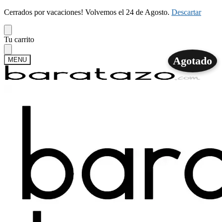
Cerrados por vacaciones! Volvemos el 24 de Agosto.
Descartar
Skip
Skip
Tu carrito
to
to
navigation
content
Agotado
MENU
Buscar
Buscar
por:
Mi cuenta