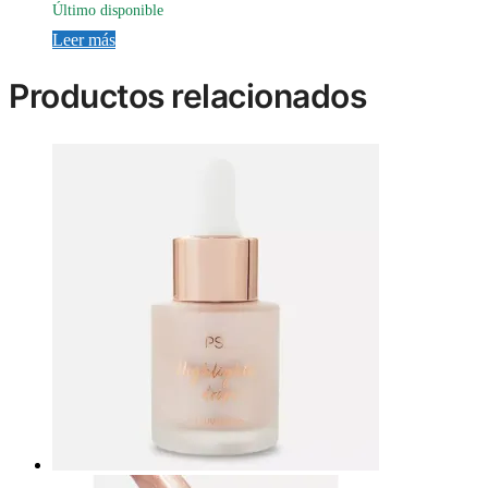
barra
Último disponible
Leer más
Productos relacionados