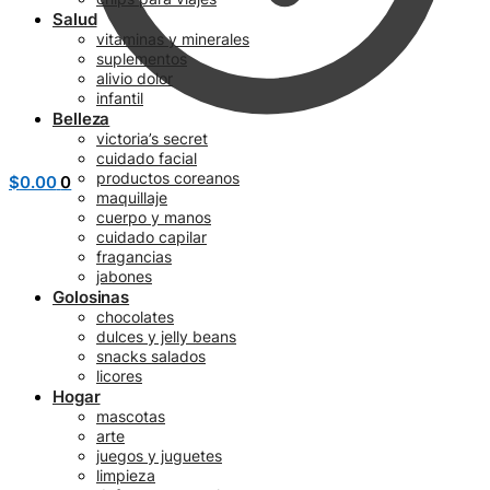
Salud
vitaminas y minerales
suplementos
alivio dolor
infantil
Belleza
victoria’s secret
cuidado facial
productos coreanos
$
0.00
0
maquillaje
cuerpo y manos
cuidado capilar
fragancias
jabones
Golosinas
chocolates
dulces y jelly beans
snacks salados
licores
Hogar
mascotas
arte
juegos y juguetes
limpieza