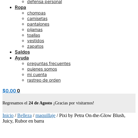
defensa personal
Ropa
chompas
camisetas
pantalones
pijamas
toallas
vestidos
zapatos
Saldos
Ayuda
preguntas frecuentes
quienes somos
mi cuenta
rastreo de orden
$
0.00
0
Regresamos el
24 de Agosto
¡Gracias por visitarnos!
Inicio
/
Belleza
/
maquillaje
/
Pixi by Petra On-the-Glow Blush,
Juicy, Rubor en barra