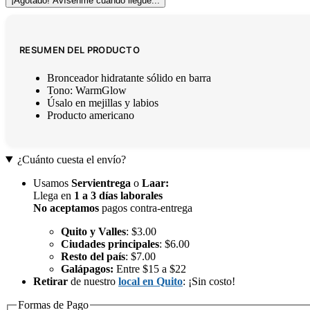
¡Agotado! Avísenme cuando llegue...
RESUMEN DEL PRODUCTO
Bronceador hidratante sólido en barra
Tono: WarmGlow
Úsalo en mejillas y labios
Producto americano
¿Cuánto cuesta el envío?
Usamos
Servientrega
o
Laar
:
Llega en
1 a 3 días laborales
No aceptamos
pagos contra-entrega
Quito y Valles
: $3.00
Ciudades principales
: $6.00
Resto del país
: $7.00
Galápagos:
Entre $15 a $22
Retirar
de nuestro
local en Quito
: ¡Sin costo!
Formas de Pago