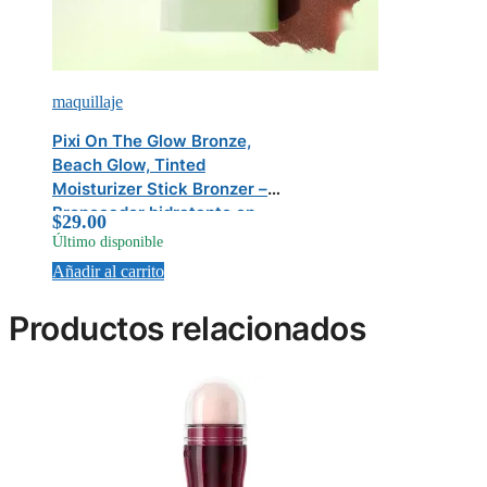
maquillaje
Pixi On The Glow Bronze,
Beach Glow, Tinted
Moisturizer Stick Bronzer –
Bronceador hidratante en
$
29.00
barra
Último disponible
Añadir al carrito
Productos relacionados