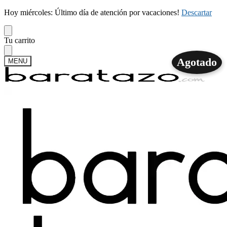
Hoy miércoles: Último día de atención por vacaciones!
Descartar
Skip
Skip
Tu carrito
to
to
navigation
content
Agotado
MENU
Buscar
Buscar
por:
Mi cuenta