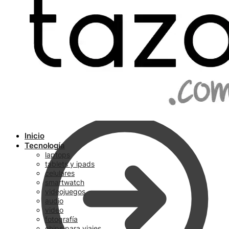
Ir a pagar
Inicio
Tecnología
laptops
tablets y ipads
celulares
smartwatch
videojuegos
audio
video
fotografía
chips para viajes