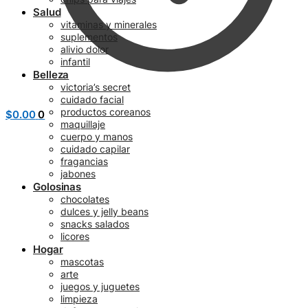
Salud
vitaminas y minerales
suplementos
alivio dolor
infantil
Belleza
victoria’s secret
cuidado facial
productos coreanos
$
0.00
0
maquillaje
cuerpo y manos
cuidado capilar
fragancias
jabones
Golosinas
chocolates
dulces y jelly beans
snacks salados
licores
Hogar
mascotas
arte
juegos y juguetes
limpieza