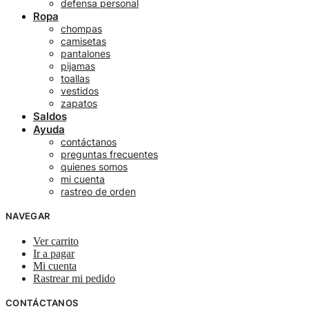
defensa personal
Ropa
chompas
camisetas
pantalones
pijamas
toallas
vestidos
zapatos
Saldos
Ayuda
contáctanos
preguntas frecuentes
quienes somos
mi cuenta
rastreo de orden
NAVEGAR
Ver carrito
Ir a pagar
Mi cuenta
Rastrear mi pedido
CONTÁCTANOS