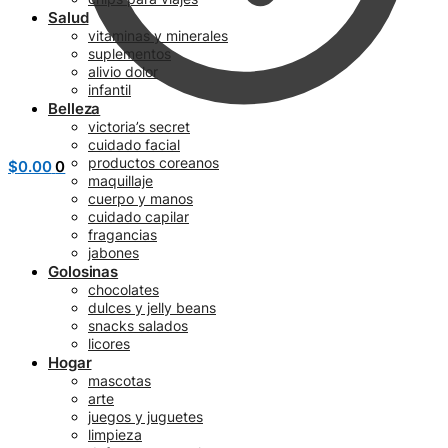
Salud
vitaminas y minerales
suplementos
alivio dolor
infantil
Belleza
victoria’s secret
cuidado facial
productos coreanos
$
0.00
0
maquillaje
cuerpo y manos
cuidado capilar
fragancias
jabones
Golosinas
chocolates
dulces y jelly beans
snacks salados
licores
Hogar
mascotas
arte
juegos y juguetes
limpieza