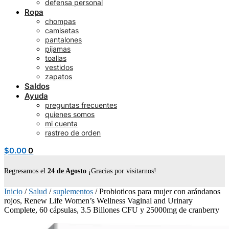
defensa personal
Ropa
chompas
camisetas
pantalones
pijamas
toallas
vestidos
zapatos
Saldos
Ayuda
preguntas frecuentes
quienes somos
mi cuenta
rastreo de orden
$
0.00
0
Regresamos el
24 de Agosto
¡Gracias por visitarnos!
Inicio
/
Salud
/
suplementos
/
Probioticos para mujer con arándanos
rojos, Renew Life Women’s Wellness Vaginal and Urinary
Complete, 60 cápsulas, 3.5 Billones CFU y 25000mg de cranberry