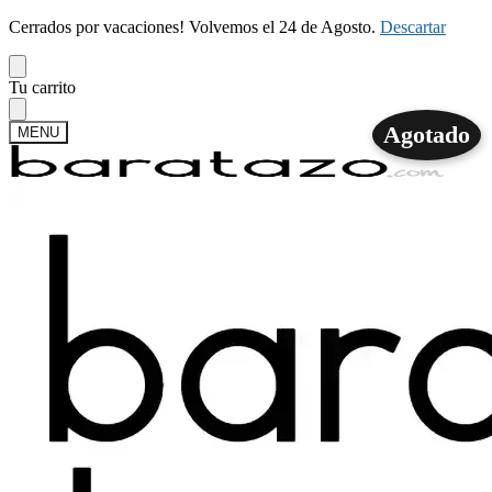
Cerrados por vacaciones! Volvemos el 24 de Agosto.
Descartar
Skip
Skip
Tu carrito
to
to
navigation
content
Agotado
MENU
Buscar
Buscar
por:
Mi cuenta