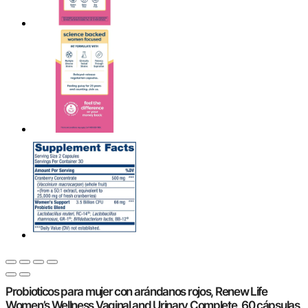
Probioticos para mujer con arándanos rojos, Renew Life
Women’s Wellness Vaginal and Urinary Complete, 60 cápsulas,