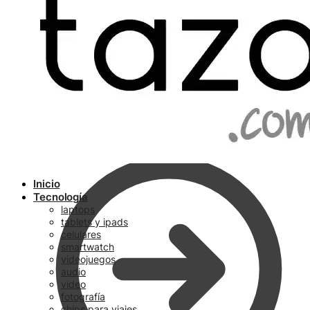
Ir a pagar
Inicio
Tecnología
laptops
tablets y ipads
celulares
smartwatch
videojuegos
audio
video
fotografía
chips para viajes