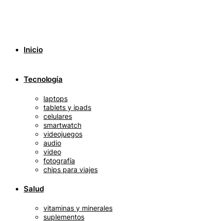
Inicio
Tecnología
laptops
tablets y ipads
celulares
smartwatch
videojuegos
audio
video
fotografía
chips para viajes
Salud
vitaminas y minerales
suplementos