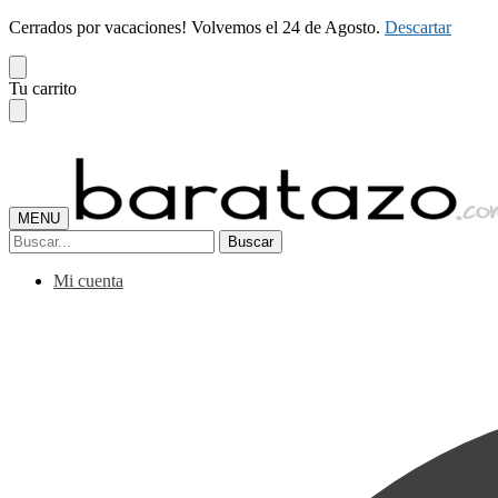
Cerrados por vacaciones! Volvemos el 24 de Agosto.
Descartar
Skip
Skip
Tu carrito
to
to
navigation
content
MENU
Buscar
Buscar
por:
Mi cuenta