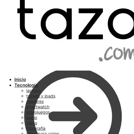
Ir a pagar
Inicio
Tecnología
laptops
tablets y ipads
celulares
smartwatch
videojuegos
audio
video
fotografía
chips para viajes