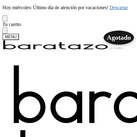
Hoy miércoles: Último día de atención por vacaciones!
Descartar
Skip
Skip
Tu carrito
to
to
navigation
content
Agotado
MENU
Buscar
Buscar
por:
Mi cuenta