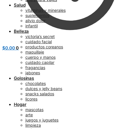
Salud
vitaminas y minerales
suplementos
alivio dolor
infantil
Belleza
victoria’s secret
cuidado facial
productos coreanos
$
0.00
0
maquillaje
cuerpo y manos
cuidado capilar
fragancias
jabones
Golosinas
chocolates
dulces y jelly beans
snacks salados
licores
Hogar
mascotas
arte
juegos y juguetes
limpieza