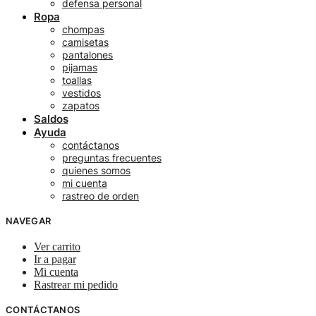
defensa personal
Ropa
chompas
camisetas
pantalones
pijamas
toallas
vestidos
zapatos
Saldos
Ayuda
contáctanos
preguntas frecuentes
quienes somos
mi cuenta
rastreo de orden
NAVEGAR
Ver carrito
Ir a pagar
Mi cuenta
Rastrear mi pedido
CONTÁCTANOS