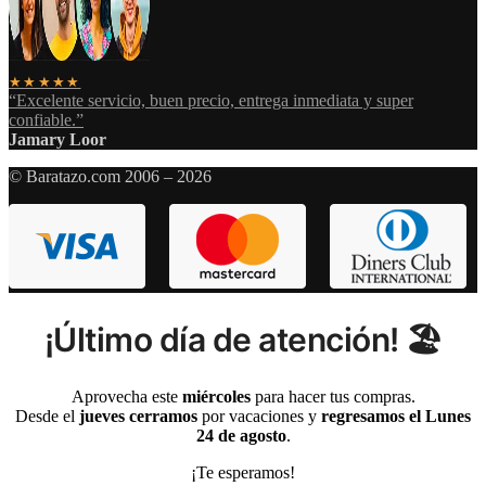
★★★★★
“Excelente servicio, buen precio, entrega inmediata y super
confiable.”
Jamary Loor
© Baratazo.com 2006 – 2026
¡Último día de atención! 🏖️
Aprovecha este
miércoles
para hacer tus compras.
Desde el
jueves cerramos
por vacaciones y
regresamos el Lunes
24 de agosto
.
¡Te esperamos!