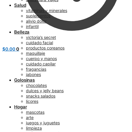
Salud
vitaminas y minerales
suplementos
alivio dolor
infantil
Belleza
victoria’s secret
cuidado facial
productos coreanos
$
0.00
0
maquillaje
cuerpo y manos
cuidado capilar
fragancias
jabones
Golosinas
chocolates
dulces y jelly beans
snacks salados
licores
Hogar
mascotas
arte
juegos y juguetes
limpieza