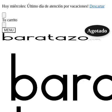
Hoy miércoles: Último día de atención por vacaciones!
Descartar
Skip
Skip
Tu carrito
to
to
navigation
content
Agotado
MENU
Buscar
Buscar
por:
Mi cuenta