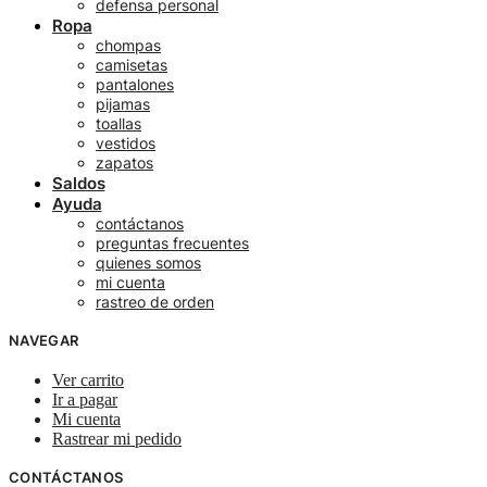
defensa personal
Ropa
chompas
camisetas
pantalones
pijamas
toallas
vestidos
zapatos
Saldos
Ayuda
contáctanos
preguntas frecuentes
quienes somos
mi cuenta
rastreo de orden
NAVEGAR
Ver carrito
Ir a pagar
Mi cuenta
Rastrear mi pedido
CONTÁCTANOS