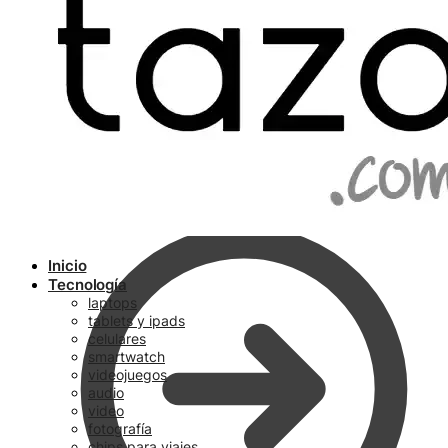
Ir a pagar
Inicio
Tecnología
laptops
tablets y ipads
celulares
smartwatch
videojuegos
audio
video
fotografía
chips para viajes