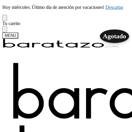
Hoy miércoles: Último día de atención por vacaciones!
Descartar
Skip
Skip
Tu carrito
to
to
navigation
content
Agotado
MENU
Buscar
Buscar
por:
Mi cuenta