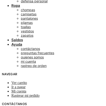
defensa personal
Ropa
chompas
camisetas
pantalones
pijamas
toallas
vestidos
zapatos
Saldos
Ayuda
contáctanos
preguntas frecuentes
quienes somos
mi cuenta
rastreo de orden
NAVEGAR
Ver carrito
Ir a pagar
Mi cuenta
Rastrear mi pedido
CONTÁCTANOS