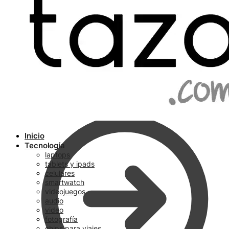
Ir a pagar
Inicio
Tecnología
laptops
tablets y ipads
celulares
smartwatch
videojuegos
audio
video
fotografía
chips para viajes