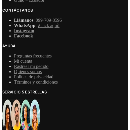
Quito – Ecuador
CONTÁCTANOS
Llámanos
:
099-709-8596
WhatsApp
:
¡Click aquí!
Instagram
Facebook
AYUDA
Preguntas frecuentes
Mi cuenta
Rastrear mi pedido
Quienes somos
Política de privacidad
Términos y condiciones
SERVICIO 5 ESTRELLAS