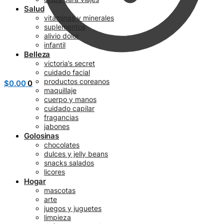
Salud
vitaminas y minerales
suplementos
alivio dolor
infantil
Belleza
victoria’s secret
cuidado facial
productos coreanos
$
0.00
0
maquillaje
cuerpo y manos
cuidado capilar
fragancias
jabones
Golosinas
chocolates
dulces y jelly beans
snacks salados
licores
Hogar
mascotas
arte
juegos y juguetes
limpieza