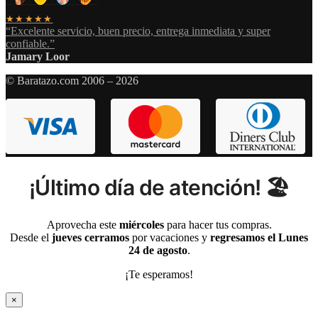
★★★★★
“Excelente servicio, buen precio, entrega inmediata y super
confiable.”
Jamary Loor
© Baratazo.com 2006 – 2026
¡Último día de atención! 🏖️
Aprovecha este
miércoles
para hacer tus compras.
Desde el
jueves cerramos
por vacaciones y
regresamos el Lunes
24 de agosto
.
¡Te esperamos!
×