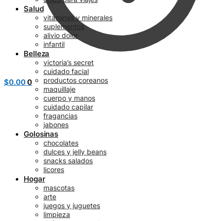
Salud
vitaminas y minerales
suplementos
alivio dolor
infantil
Belleza
victoria’s secret
cuidado facial
productos coreanos
$
0.00
0
maquillaje
cuerpo y manos
cuidado capilar
fragancias
jabones
Golosinas
chocolates
dulces y jelly beans
snacks salados
licores
Hogar
mascotas
arte
juegos y juguetes
limpieza