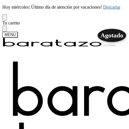
Hoy miércoles: Último día de atención por vacaciones!
Descartar
Skip
Skip
Tu carrito
to
to
navigation
content
Agotado
MENU
Buscar
Buscar
por:
Mi cuenta