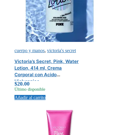
cuerpo y manos
,
victoria's secret
Victoria’s Secret, Pink, Water
Lotion, 414 ml, Crema
Corporal con Acido
Hialuronico
$
20.00
Último disponible
Añadir al carrito