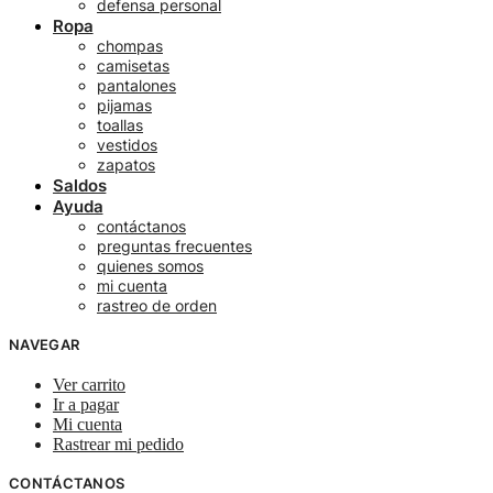
defensa personal
Ropa
chompas
camisetas
pantalones
pijamas
toallas
vestidos
zapatos
Saldos
Ayuda
contáctanos
preguntas frecuentes
quienes somos
mi cuenta
rastreo de orden
NAVEGAR
Ver carrito
Ir a pagar
Mi cuenta
Rastrear mi pedido
CONTÁCTANOS