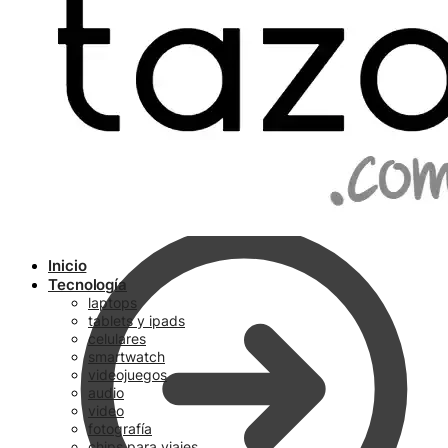
Ir a pagar
Inicio
Tecnología
laptops
tablets y ipads
celulares
smartwatch
videojuegos
audio
video
fotografía
chips para viajes