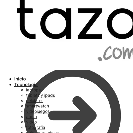
Ir a pagar
Inicio
Tecnología
laptops
tablets y ipads
celulares
smartwatch
videojuegos
audio
video
fotografía
chips para viajes