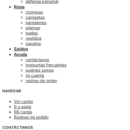
defensa personal
Ropa
chompas
camisetas
pantalones
pijamas
toallas
vestidos
zapatos
Saldos
Ayuda
contáctanos
preguntas frecuentes
quienes somos
mi cuenta
rastreo de orden
NAVEGAR
Ver carrito
Ir a pagar
Mi cuenta
Rastrear mi pedido
CONTÁCTANOS