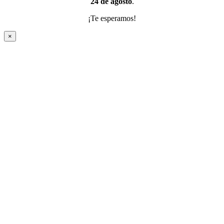
24 de agosto
.
¡Te esperamos!
×