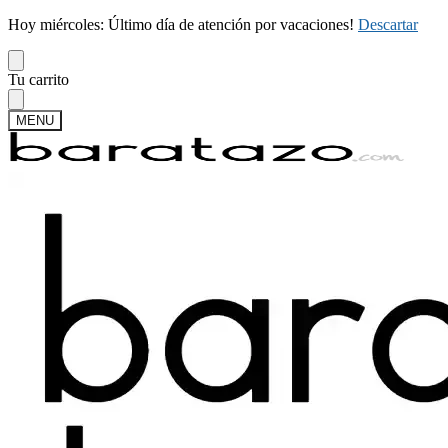
Hoy miércoles: Último día de atención por vacaciones!
Descartar
Skip
Skip
Tu carrito
to
to
navigation
content
MENU
Buscar
Buscar
por:
Mi cuenta