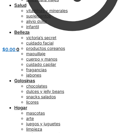
Salud
vitaminas y minerales
suplementos
alivio dolor
infantil
Belleza
victoria’s secret
cuidado facial
productos coreanos
$
0.00
0
maquillaje
cuerpo y manos
cuidado capilar
fragancias
jabones
Golosinas
chocolates
dulces y jelly beans
snacks salados
licores
Hogar
mascotas
arte
juegos y juguetes
limpieza