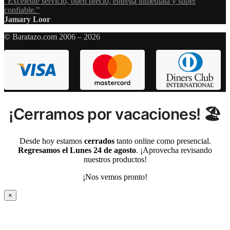
“Excelente servicio, buen precio, entrega inmediata y super
confiable.”
Jamary Loor
© Baratazo.com 2006 – 2026
¡Cerramos por vacaciones! 🏖️
Desde hoy estamos
cerrados
tanto online como presencial.
Regresamos el Lunes 24 de agosto
. ¡Aprovecha revisando
nuestros productos!
¡Nos vemos pronto!
×