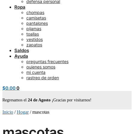
defensa personal
Ropa
chompas
camisetas
pantalones
pijamas
toallas
vestidos
zapatos
Saldos
Ayuda
preguntas frecuentes
quienes somos
mi cuenta
rastreo de orden
$
0.00
0
Regresamos el
24 de Agosto
¡Gracias por visitarnos!
Inicio
/
Hogar
/
mascotas
mascotas