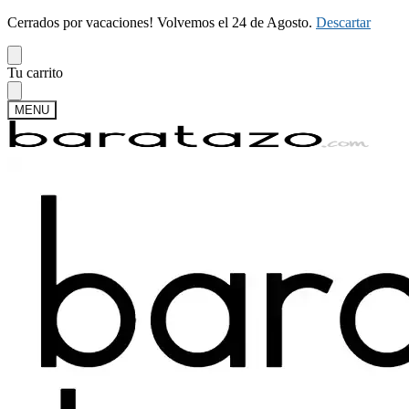
Cerrados por vacaciones! Volvemos el 24 de Agosto.
Descartar
Skip
Skip
Tu carrito
to
to
navigation
content
MENU
Buscar
Buscar
por:
Mi cuenta