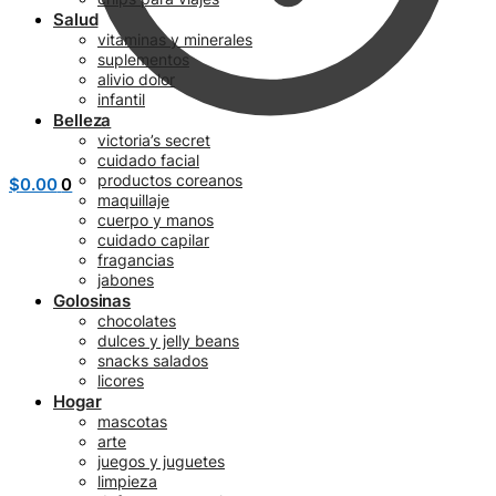
Salud
vitaminas y minerales
suplementos
alivio dolor
infantil
Belleza
victoria’s secret
cuidado facial
productos coreanos
$
0.00
0
maquillaje
cuerpo y manos
cuidado capilar
fragancias
jabones
Golosinas
chocolates
dulces y jelly beans
snacks salados
licores
Hogar
mascotas
arte
juegos y juguetes
limpieza