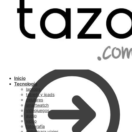
Ir a pagar
Inicio
Tecnología
laptops
tablets y ipads
celulares
smartwatch
videojuegos
audio
video
fotografía
chips para viajes