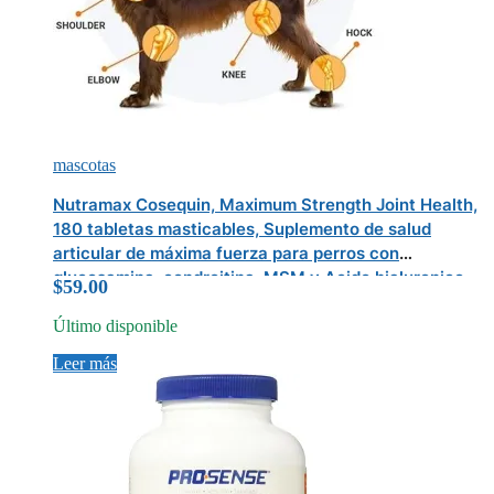
mascotas
Nutramax Cosequin, Maximum Strength Joint Health,
180 tabletas masticables, Suplemento de salud
articular de máxima fuerza para perros con
glucosamina, condroitina, MSM y Acido hialuronico,
$
59.00
Último disponible
Leer más