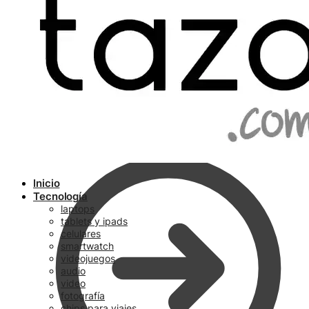
Ir a pagar
Inicio
Tecnología
laptops
tablets y ipads
celulares
smartwatch
videojuegos
audio
video
fotografía
chips para viajes