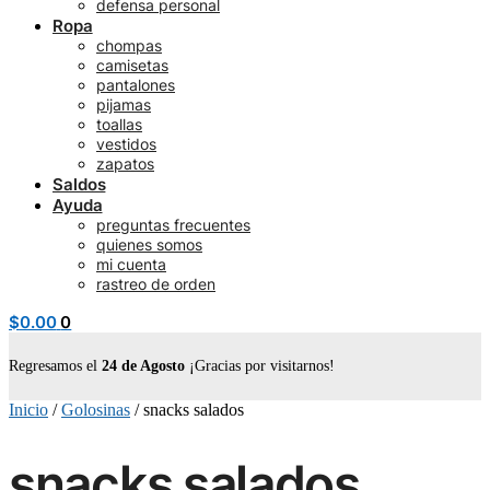
defensa personal
Ropa
chompas
camisetas
pantalones
pijamas
toallas
vestidos
zapatos
Saldos
Ayuda
preguntas frecuentes
quienes somos
mi cuenta
rastreo de orden
$
0.00
0
Regresamos el
24 de Agosto
¡Gracias por visitarnos!
Inicio
/
Golosinas
/
snacks salados
snacks salados