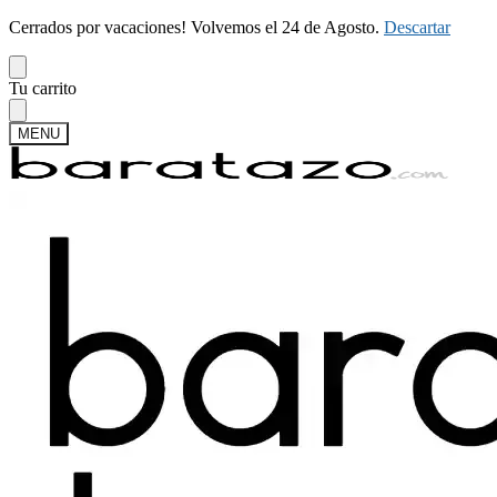
Cerrados por vacaciones! Volvemos el 24 de Agosto.
Descartar
Skip
Skip
Tu carrito
to
to
navigation
content
MENU
Buscar
Buscar
por:
Mi cuenta