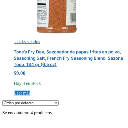
snacks salados
Tone’s Fry Day, Sazonador de papas fritas en polvo,
Seasoning Salt, French Fry Seasoning Blend, Sazona
Todo, 184 gr (6.5 oz)
$
9.00
Hay 3 en stock
Leer más
Se encontraron 4 productos