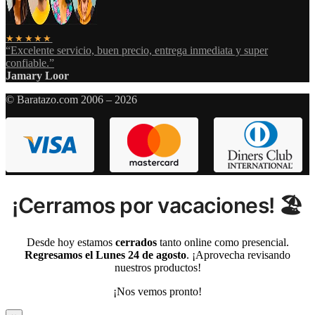
★★★★★
“Excelente servicio, buen precio, entrega inmediata y super
confiable.”
Jamary Loor
© Baratazo.com 2006 – 2026
¡Cerramos por vacaciones! 🏖️
Desde hoy estamos
cerrados
tanto online como presencial.
Regresamos el Lunes 24 de agosto
. ¡Aprovecha revisando
nuestros productos!
¡Nos vemos pronto!