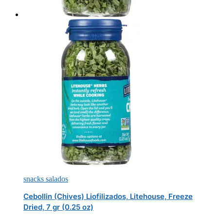
snacks salados
Cebollin (Chives) Liofilizados, Litehouse, Freeze
Dried, 7 gr (0.25 oz)