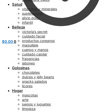
Salud
vitaminas y minerales
suplementos
alivio dolor
infantil
Belleza
victoria’s secret
cuidado facial
productos coreanos
$
0.00
0
maquillaje
cuerpo y manos
cuidado capilar
fragancias
jabones
Golosinas
chocolates
dulces y jelly beans
snacks salados
licores
Hogar
mascotas
arte
juegos y juguetes
limpieza