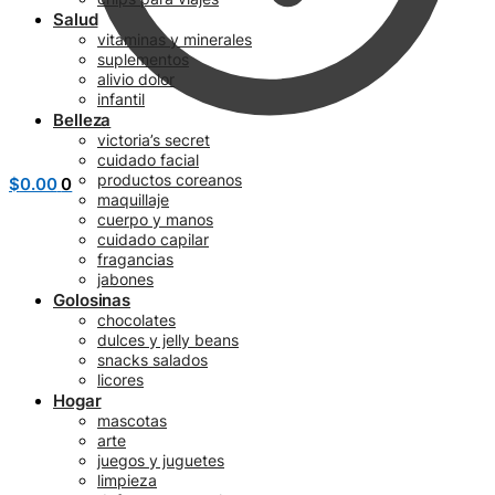
Salud
vitaminas y minerales
suplementos
alivio dolor
infantil
Belleza
victoria’s secret
cuidado facial
productos coreanos
$
0.00
0
maquillaje
cuerpo y manos
cuidado capilar
fragancias
jabones
Golosinas
chocolates
dulces y jelly beans
snacks salados
licores
Hogar
mascotas
arte
juegos y juguetes
limpieza