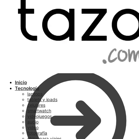
Ir a pagar
Inicio
Tecnología
laptops
tablets y ipads
celulares
smartwatch
videojuegos
audio
video
fotografía
chips para viajes