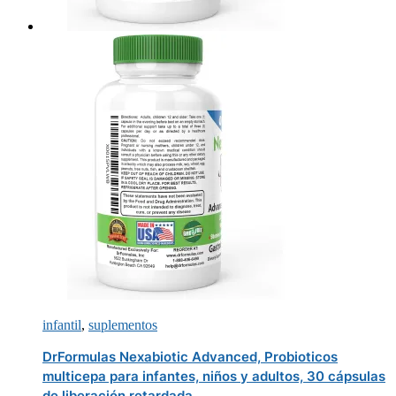
infantil
,
suplementos
DrFormulas Nexabiotic Advanced, Probioticos
multicepa para infantes, niños y adultos, 30 cápsulas
de liberación retardada