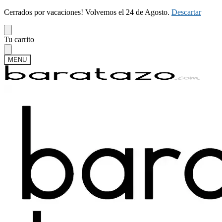
Cerrados por vacaciones! Volvemos el 24 de Agosto.
Descartar
Skip
Skip
Tu carrito
to
to
navigation
content
MENU
Buscar
Buscar
por:
Mi cuenta