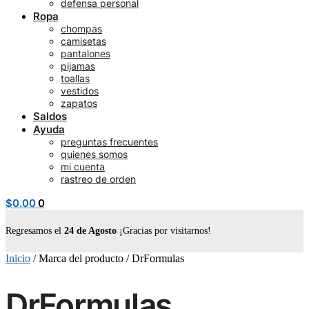
defensa personal
Ropa
chompas
camisetas
pantalones
pijamas
toallas
vestidos
zapatos
Saldos
Ayuda
preguntas frecuentes
quienes somos
mi cuenta
rastreo de orden
$
0.00
0
Regresamos el
24 de Agosto
¡Gracias por visitarnos!
Inicio
/
Marca del producto
/
DrFormulas
DrFormulas