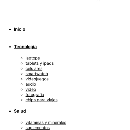
Inicio
Tecnología
laptops
tablets y ipads
celulares
smartwatch
videojuegos
audio
video
fotografía
chips para viajes
Salud
vitaminas y minerales
suplementos