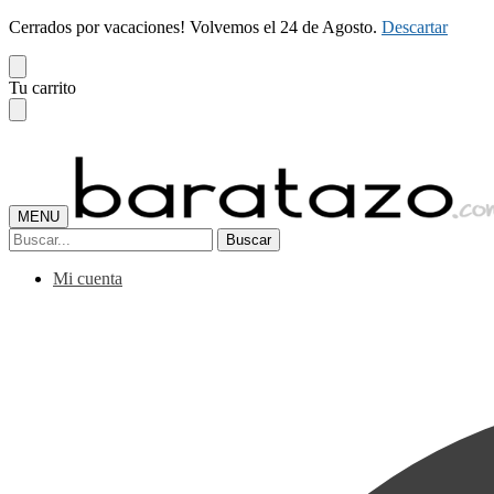
Cerrados por vacaciones! Volvemos el 24 de Agosto.
Descartar
Skip
Skip
Tu carrito
to
to
navigation
content
MENU
Buscar
Buscar
por:
Mi cuenta