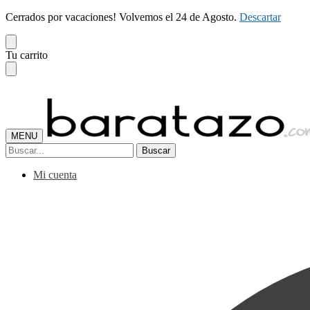
Cerrados por vacaciones! Volvemos el 24 de Agosto.
Descartar
Skip
Skip
Tu carrito
to
to
navigation
content
MENU
Buscar
Buscar
por:
Mi cuenta