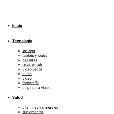
Inicio
Tecnología
laptops
tablets y ipads
celulares
smartwatch
videojuegos
audio
video
fotografía
chips para viajes
Salud
vitaminas y minerales
suplementos