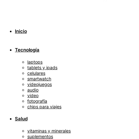
Inicio
Tecnología
laptops
tablets y ipads
celulares
smartwatch
videojuegos
audio
video
fotografía
chips para viajes
Salud
vitaminas y minerales
suplementos