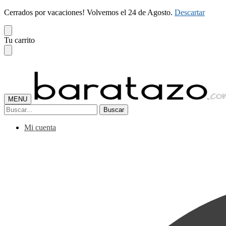
Cerrados por vacaciones! Volvemos el 24 de Agosto.
Descartar
Skip
Skip
Tu carrito
to
to
navigation
content
MENU
Buscar
Buscar
por:
Mi cuenta