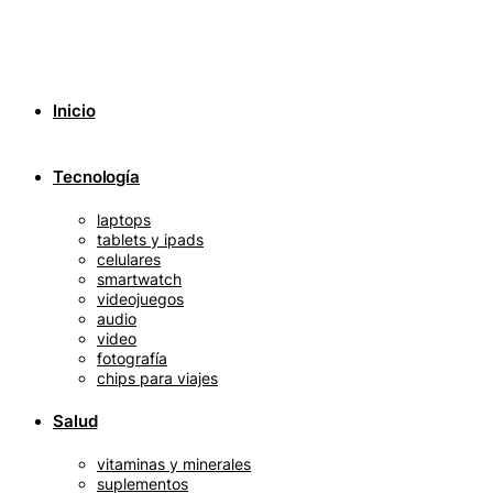
Inicio
Tecnología
laptops
tablets y ipads
celulares
smartwatch
videojuegos
audio
video
fotografía
chips para viajes
Salud
vitaminas y minerales
suplementos