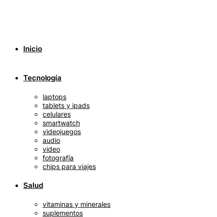
Inicio
Tecnología
laptops
tablets y ipads
celulares
smartwatch
videojuegos
audio
video
fotografía
chips para viajes
Salud
vitaminas y minerales
suplementos