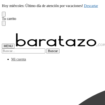
Hoy miércoles: Último día de atención por vacaciones!
Descartar
Skip
Skip
Tu carrito
to
to
navigation
content
MENU
Buscar
Buscar
por:
Mi cuenta