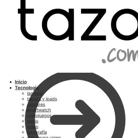
Ir a pagar
Inicio
Tecnología
laptops
tablets y ipads
celulares
smartwatch
videojuegos
audio
video
fotografía
chips para viajes