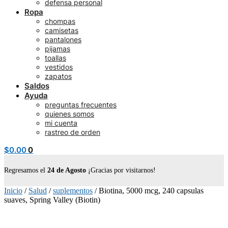
defensa personal
Ropa
chompas
camisetas
pantalones
pijamas
toallas
vestidos
zapatos
Saldos
Ayuda
preguntas frecuentes
quienes somos
mi cuenta
rastreo de orden
$
0.00
0
Regresamos el
24 de Agosto
¡Gracias por visitarnos!
Inicio
/
Salud
/
suplementos
/
Biotina, 5000 mcg, 240 capsulas
suaves, Spring Valley (Biotin)