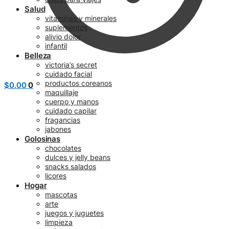
Salud
vitaminas y minerales
suplementos
alivio dolor
infantil
Belleza
victoria’s secret
cuidado facial
productos coreanos
$
0.00
0
maquillaje
cuerpo y manos
cuidado capilar
fragancias
jabones
Golosinas
chocolates
dulces y jelly beans
snacks salados
licores
Hogar
mascotas
arte
juegos y juguetes
limpieza