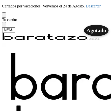
Cerrados por vacaciones! Volvemos el 24 de Agosto.
Descartar
Skip
Skip
Tu carrito
to
to
navigation
content
Agotado
MENU
Buscar
Buscar
por:
Mi cuenta