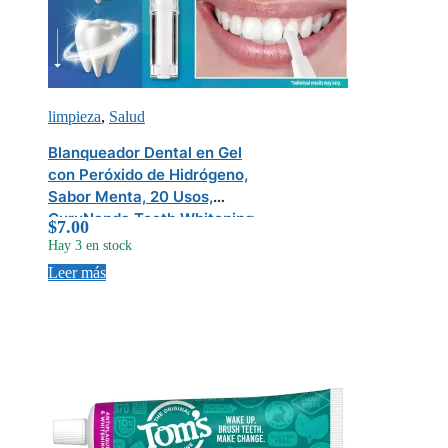
limpieza
,
Salud
Blanqueador Dental en Gel
con Peróxido de Hidrógeno,
Sabor Menta, 20 Usos,
GuruNanda Teeth Whitening
$
7.00
Pen
Hay 3 en stock
Leer más