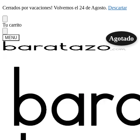
Cerrados por vacaciones! Volvemos el 24 de Agosto.
Descartar
Skip
Skip
Tu carrito
to
to
navigation
content
Agotado
MENU
Buscar
Buscar
por:
Mi cuenta