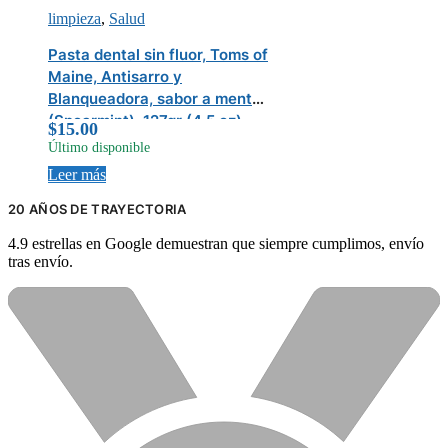
limpieza
,
Salud
Pasta dental sin fluor, Toms of
Maine, Antisarro y
Blanqueadora, sabor a menta
(Spearmint), 127gr (4.5 oz)
$
15.00
Último disponible
Leer más
20 AÑOS DE TRAYECTORIA
4.9 estrellas en Google demuestran que siempre cumplimos, envío
tras envío.