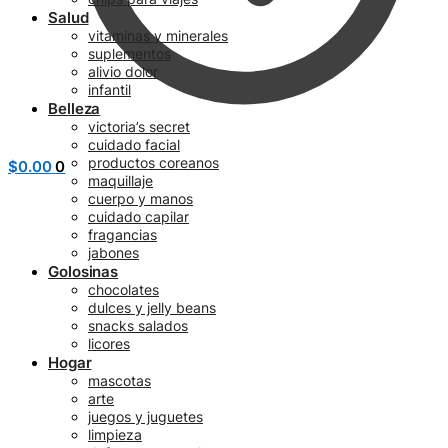
Salud
vitaminas y minerales
suplementos
alivio dolor
infantil
Belleza
victoria’s secret
cuidado facial
productos coreanos
$
0.00
0
maquillaje
cuerpo y manos
cuidado capilar
fragancias
jabones
Golosinas
chocolates
dulces y jelly beans
snacks salados
licores
Hogar
mascotas
arte
juegos y juguetes
limpieza