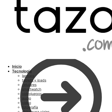
Ir a pagar
Inicio
Tecnología
laptops
tablets y ipads
celulares
smartwatch
videojuegos
audio
video
fotografía
chips para viajes