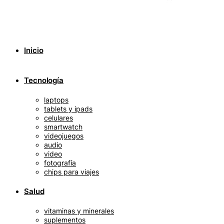
Inicio
Tecnología
laptops
tablets y ipads
celulares
smartwatch
videojuegos
audio
video
fotografía
chips para viajes
Salud
vitaminas y minerales
suplementos