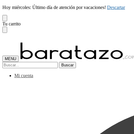
Hoy miércoles: Último día de atención por vacaciones!
Descartar
Skip
Skip
Tu carrito
to
to
navigation
content
MENU
Buscar
Buscar
por:
Mi cuenta