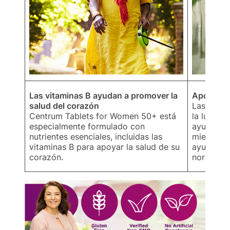
Las vitaminas B ayudan a promover la
Apoya el 
salud del corazón
Las vitam
Centrum Tablets for Women 50+ está
la luteín
especialmente formulado con
ayudan a 
nutrientes esenciales, incluidas las
mientras 
vitaminas B para apoyar la salud de su
ayudan a 
corazón.
normal.