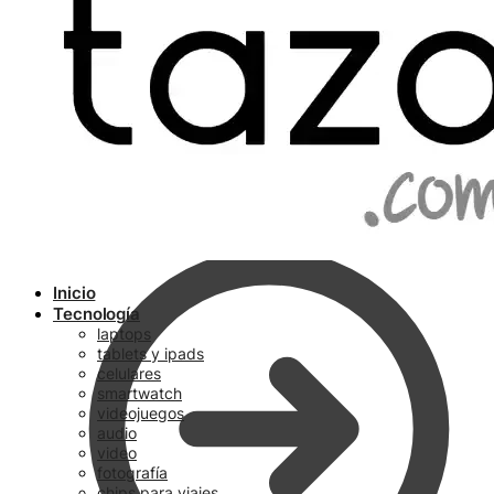
Ir a pagar
Inicio
Tecnología
laptops
tablets y ipads
celulares
smartwatch
videojuegos
audio
video
fotografía
chips para viajes