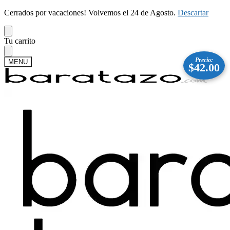
Cerrados por vacaciones! Volvemos el 24 de Agosto.
Descartar
Skip
Skip
Tu carrito
to
to
navigation
content
Precio:
MENU
$
42.00
Buscar
Buscar
por:
Mi cuenta