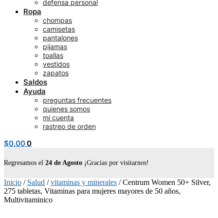
defensa personal
Ropa
chompas
camisetas
pantalones
pijamas
toallas
vestidos
zapatos
Saldos
Ayuda
preguntas frecuentes
quienes somos
mi cuenta
rastreo de orden
$
0.00
0
Regresamos el
24 de Agosto
¡Gracias por visitarnos!
Inicio
/
Salud
/
vitaminas y minerales
/
Centrum Women 50+ Silver,
275 tabletas, Vitaminas para mujeres mayores de 50 años,
Multivitaminico