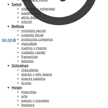
Salud
vitaminas y minerales
suplementos
alivio dolor
infantil
Belleza
victoria’s secret
cuidado facial
productos coreanos
$
0.00
0
maquillaje
cuerpo y manos
cuidado capilar
fragancias
jabones
Golosinas
chocolates
dulces y jelly beans
snacks salados
licores
Hogar
mascotas
arte
juegos y juguetes
limpieza