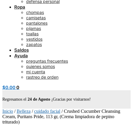
defensa personal
Ropa
chompas
camisetas
pantalones
pijamas
toallas
vestidos
zapatos
Saldos
Ayuda
preguntas frecuentes
quienes somos
mi cuenta
rastreo de orden
$
0.00
0
Regresamos el
24 de Agosto
¡Gracias por visitarnos!
Inicio
/
Belleza
/
cuidado facial
/
Crushed Cucumber Cleansing
Cream, Puritans Pride, 113 gr, (Crema limpiadora de pepino
triturado)