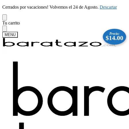
Cerrados por vacaciones! Volvemos el 24 de Agosto.
Descartar
Skip
Skip
Tu carrito
to
to
navigation
content
Precio:
MENU
$
14.00
Buscar
Buscar
por:
Mi cuenta