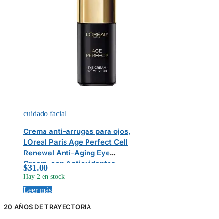
cuidado facial
Crema anti-arrugas para ojos,
LOreal Paris Age Perfect Cell
Renewal Anti-Aging Eye
Cream, con Antioxidantes,
$
31.00
reduce arrugas, hidrata, 15ml
Hay 2 en stock
(0.5 oz)
Leer más
20 AÑOS DE TRAYECTORIA