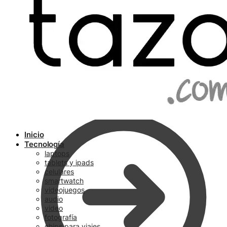
Ir a pagar
Inicio
Tecnología
laptops
tablets y ipads
celulares
smartwatch
videojuegos
audio
video
fotografía
chips para viajes