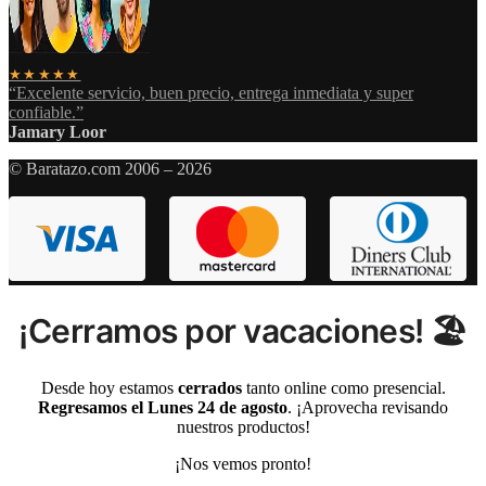
★★★★★
“Excelente servicio, buen precio, entrega inmediata y super
confiable.”
Jamary Loor
© Baratazo.com 2006 – 2026
¡Cerramos por vacaciones! 🏖️
Desde hoy estamos
cerrados
tanto online como presencial.
Regresamos el Lunes 24 de agosto
. ¡Aprovecha revisando
nuestros productos!
¡Nos vemos pronto!