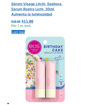
Sérum Visage Litchi, Sephora,
Serum Rostro Lichi, 30ml,
Aumenta la luminosidad
Original
Current
$
15.00
$
20.00
price
price
Hay 2 en stock
was:
is:
Leer más
$20.00.
$15.00.