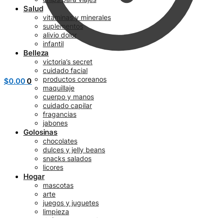
Salud
vitaminas y minerales
suplementos
alivio dolor
infantil
Belleza
victoria’s secret
cuidado facial
productos coreanos
$
0.00
0
maquillaje
cuerpo y manos
cuidado capilar
fragancias
jabones
Golosinas
chocolates
dulces y jelly beans
snacks salados
licores
Hogar
mascotas
arte
juegos y juguetes
limpieza