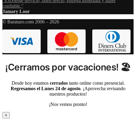
“Excelente servicio, buen precio, entrega inmediata y super
confiable.”
Jamary Loor
© Baratazo.com 2006 – 2026
¡Cerramos por vacaciones! 🏖️
Desde hoy estamos
cerrados
tanto online como presencial.
Regresamos el Lunes 24 de agosto
. ¡Aprovecha revisando
nuestros productos!
¡Nos vemos pronto!
×