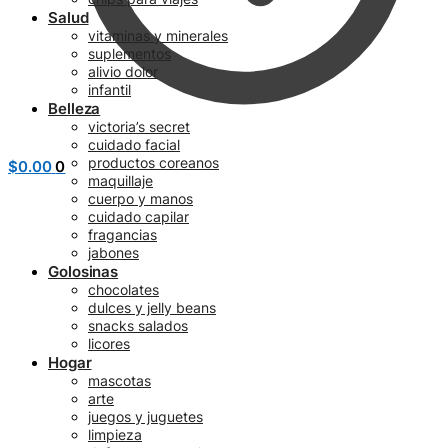
Salud
vitaminas y minerales
suplementos
alivio dolor
infantil
Belleza
victoria’s secret
cuidado facial
productos coreanos
$
0.00
0
maquillaje
cuerpo y manos
cuidado capilar
fragancias
jabones
Golosinas
chocolates
dulces y jelly beans
snacks salados
licores
Hogar
mascotas
arte
juegos y juguetes
limpieza