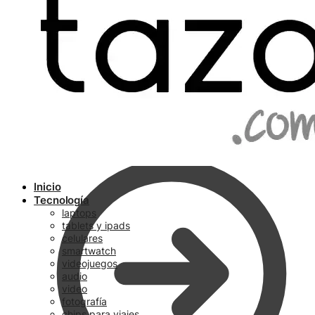
Ir a pagar
Inicio
Tecnología
laptops
tablets y ipads
celulares
smartwatch
videojuegos
audio
video
fotografía
chips para viajes