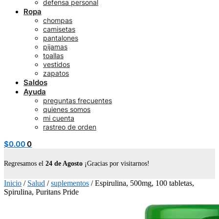
defensa personal
Ropa
chompas
camisetas
pantalones
pijamas
toallas
vestidos
zapatos
Saldos
Ayuda
preguntas frecuentes
quienes somos
mi cuenta
rastreo de orden
$
0.00
0
Regresamos el
24 de Agosto
¡Gracias por visitarnos!
Inicio
/
Salud
/
suplementos
/
Espirulina, 500mg, 100 tabletas,
Spirulina, Puritans Pride