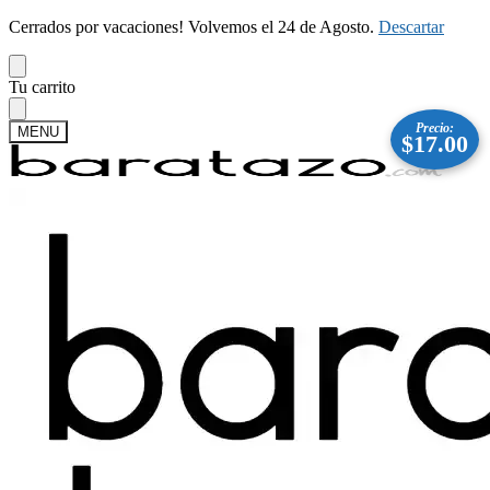
Cerrados por vacaciones! Volvemos el 24 de Agosto.
Descartar
Skip
Skip
Tu carrito
to
to
navigation
content
Precio:
MENU
$
17.00
Buscar
Buscar
por:
Mi cuenta