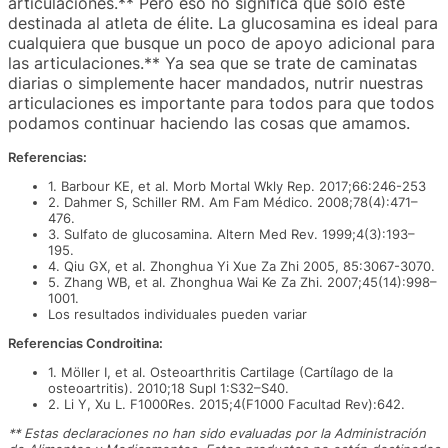
articulaciones.** Pero eso no significa que solo esté
destinada al atleta de élite. La glucosamina es ideal para
cualquiera que busque un poco de apoyo adicional para
las articulaciones.** Ya sea que se trate de caminatas
diarias o simplemente hacer mandados, nutrir nuestras
articulaciones es importante para todos para que todos
podamos continuar haciendo las cosas que amamos.
Referencias:
1. Barbour KE, et al. Morb Mortal Wkly Rep. 2017;66:246-253
2. Dahmer S, Schiller RM. Am Fam Médico. 2008;78(4):471–
476.
3. Sulfato de glucosamina. Altern Med Rev. 1999;4(3):193–
195.
4. Qiu GX, et al. Zhonghua Yi Xue Za Zhi 2005, 85:3067-3070.
5. Zhang WB, et al. Zhonghua Wai Ke Za Zhi. 2007;45(14):998–
1001.
Los resultados individuales pueden variar
Referencias Condroitina:
1. Möller I, et al. Osteoarthritis Cartilage (Cartílago de la
osteoartritis). 2010;18 Supl 1:S32–S40.
2. Li Y, Xu L. F1000Res. 2015;4(F1000 Facultad Rev):642.
** Estas declaraciones no han sido evaluadas por la Administración