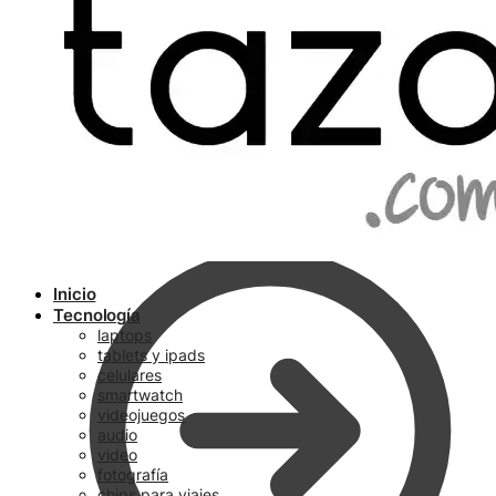
Ir a pagar
Inicio
Tecnología
laptops
tablets y ipads
celulares
smartwatch
videojuegos
audio
video
fotografía
chips para viajes