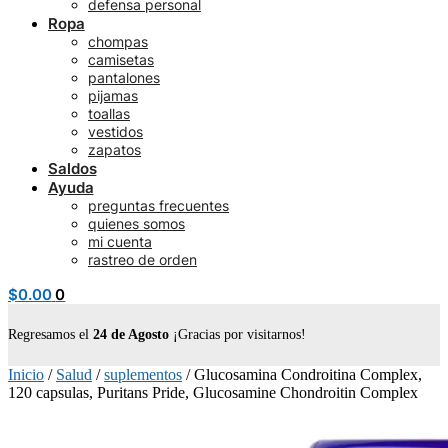
defensa personal
Ropa
chompas
camisetas
pantalones
pijamas
toallas
vestidos
zapatos
Saldos
Ayuda
preguntas frecuentes
quienes somos
mi cuenta
rastreo de orden
$
0.00
0
Regresamos el
24 de Agosto
¡Gracias por visitarnos!
Inicio
/
Salud
/
suplementos
/
Glucosamina Condroitina Complex,
120 capsulas, Puritans Pride, Glucosamine Chondroitin Complex