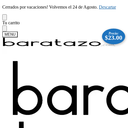
Cerrados por vacaciones! Volvemos el 24 de Agosto.
Descartar
Skip
Skip
Tu carrito
to
to
navigation
content
Precio:
MENU
$
23.00
Buscar
Buscar
por:
Mi cuenta