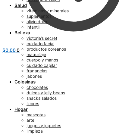
Salud
vitaminas y minerales
suplementos
alivio dolor
infantil
Belleza
victoria’s secret
cuidado facial
productos coreanos
$
0.00
0
maquillaje
cuerpo y manos
cuidado capilar
fragancias
jabones
Golosinas
chocolates
dulces y jelly beans
snacks salados
licores
Hogar
mascotas
arte
juegos y juguetes
limpieza