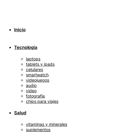
Inicio
Tecnología
laptops
tablets y ipads
celulares
smartwatch
videojuegos
audio
video
fotografía
chips para viajes
Salud
vitaminas y minerales
suplementos