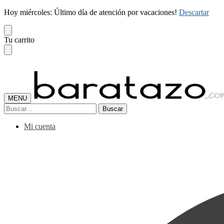
Hoy miércoles: Último día de atención por vacaciones!
Descartar
Skip
Skip
Tu carrito
to
to
navigation
content
MENU
Buscar
Buscar
por:
Mi cuenta