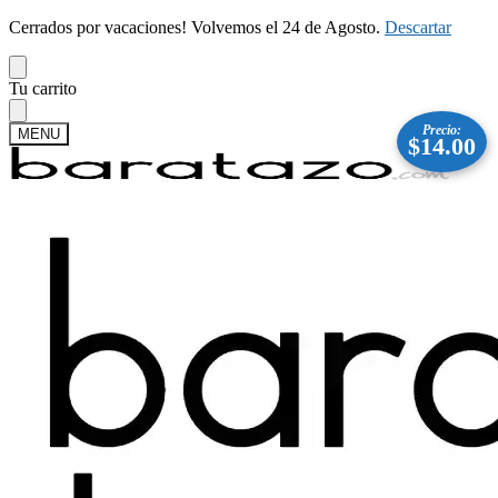
Cerrados por vacaciones! Volvemos el 24 de Agosto.
Descartar
Skip
Skip
Tu carrito
to
to
navigation
content
Precio:
MENU
$
14.00
Buscar
Buscar
por:
Mi cuenta