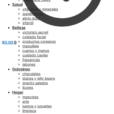
Salud
vitaminas y minerales
suplementos
alivio dolor
infantil
Belleza
victoria’s secret
cuidado facial
productos coreanos
$
0.00
0
maquillaje
cuerpo y manos
cuidado capilar
fragancias
jabones
Golosinas
chocolates
dulces y jelly beans
snacks salados
licores
Hogar
mascotas
arte
juegos y juguetes
limpieza