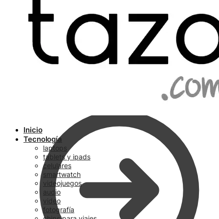
Ir a pagar
Inicio
Tecnología
laptops
tablets y ipads
celulares
smartwatch
videojuegos
audio
video
fotografía
chips para viajes