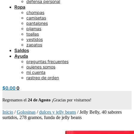
defensa personal
Ropa
chompas
camisetas
pantalones
pijamas
toallas
vestidos
zapatos
Saldos
Ayuda
preguntas frecuentes
quienes somos
mi cuenta
rastreo de orden
$
0.00
0
Regresamos el
24 de Agosto
¡Gracias por visitarnos!
Inicio
/
Golosinas
/
dulces y jelly beans
/
Jelly Belly, 40 sabores
surtidos, 278 gramos, funda de jelly beans