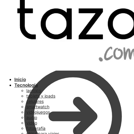
Ir a pagar
Inicio
Tecnología
laptops
tablets y ipads
celulares
smartwatch
videojuegos
audio
video
fotografía
chips para viajes