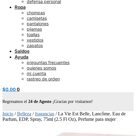
defensa personal
Ropa
chompas
camisetas
pantalones
pijamas
toallas
vestidos
zapatos
Saldos
Ayuda
preguntas frecuentes
quienes somos
mi cuenta
rastreo de orden
$
0.00
0
Regresamos el
24 de Agosto
¡Gracias por visitarnos!
Inicio
/
Belleza
/
fragancias
/
La Vie Est Belle, Lancôme, Eau de
Parfum, EDP, Spray, 75ml (2.5 Fl Oz), Perfume para mujer