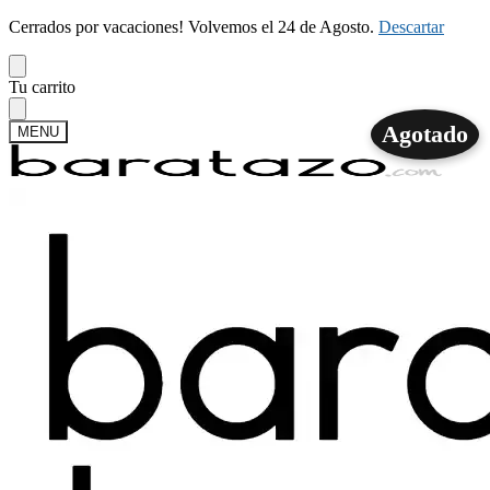
Cerrados por vacaciones! Volvemos el 24 de Agosto.
Descartar
Skip
Skip
Tu carrito
to
to
navigation
content
Agotado
MENU
Buscar
Buscar
por:
Mi cuenta