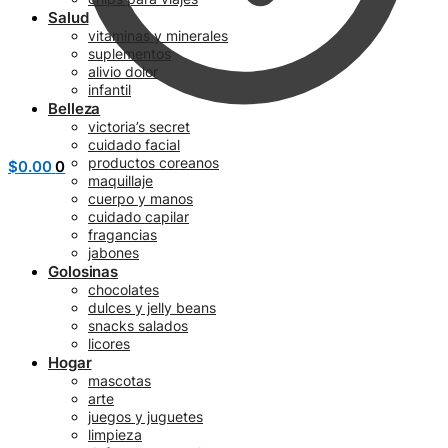
Salud
vitaminas y minerales
suplementos
alivio dolor
infantil
Belleza
victoria’s secret
cuidado facial
productos coreanos
$
0.00
0
maquillaje
cuerpo y manos
cuidado capilar
fragancias
jabones
Golosinas
chocolates
dulces y jelly beans
snacks salados
licores
Hogar
mascotas
arte
juegos y juguetes
limpieza