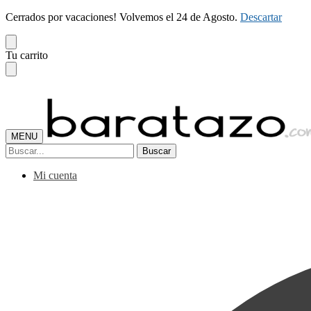
Cerrados por vacaciones! Volvemos el 24 de Agosto.
Descartar
Skip
Skip
Tu carrito
to
to
navigation
content
MENU
Buscar
Buscar
por:
Mi cuenta