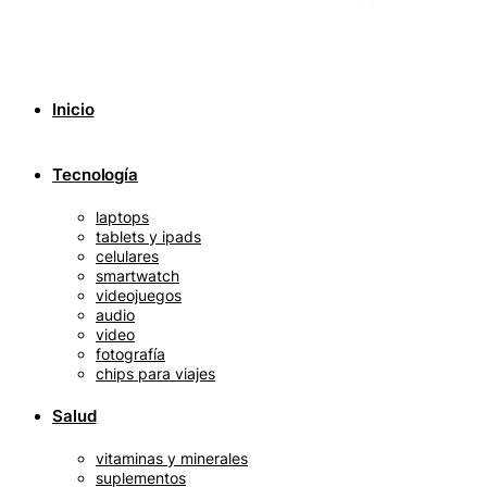
Inicio
Tecnología
laptops
tablets y ipads
celulares
smartwatch
videojuegos
audio
video
fotografía
chips para viajes
Salud
vitaminas y minerales
suplementos