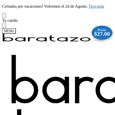
Cerrados por vacaciones! Volvemos el 24 de Agosto.
Descartar
Skip
Skip
Tu carrito
to
to
navigation
content
Precio:
MENU
$
27.00
Buscar
Buscar
por:
Mi cuenta