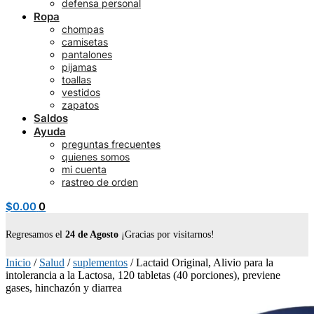
defensa personal
Ropa
chompas
camisetas
pantalones
pijamas
toallas
vestidos
zapatos
Saldos
Ayuda
preguntas frecuentes
quienes somos
mi cuenta
rastreo de orden
$
0.00
0
Regresamos el
24 de Agosto
¡Gracias por visitarnos!
Inicio
/
Salud
/
suplementos
/
Lactaid Original, Alivio para la
intolerancia a la Lactosa, 120 tabletas (40 porciones), previene
gases, hinchazón y diarrea