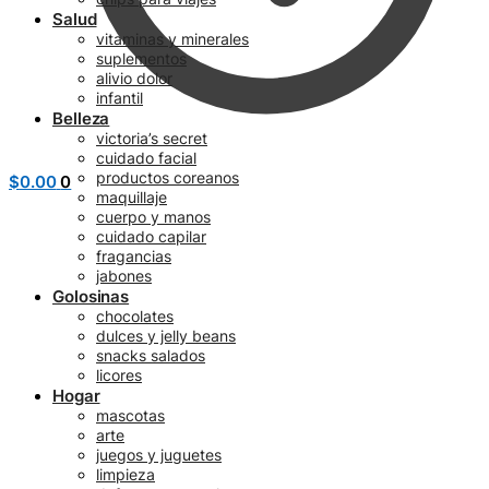
Salud
vitaminas y minerales
suplementos
alivio dolor
infantil
Belleza
victoria’s secret
cuidado facial
productos coreanos
$
0.00
0
maquillaje
cuerpo y manos
cuidado capilar
fragancias
jabones
Golosinas
chocolates
dulces y jelly beans
snacks salados
licores
Hogar
mascotas
arte
juegos y juguetes
limpieza