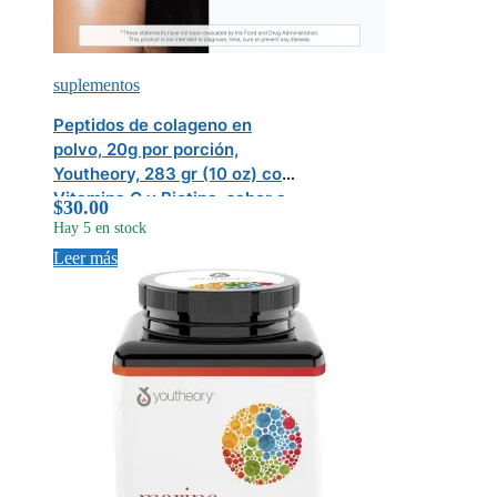
suplementos
Peptidos de colageno en
polvo, 20g por porción,
Youtheory, 283 gr (10 oz) con
Vitamina C y Biotina, sabor a
$
30.00
Vainilla, formula para el
Hay 5 en stock
cabello, piel, uñas y
Leer más
articulaciones