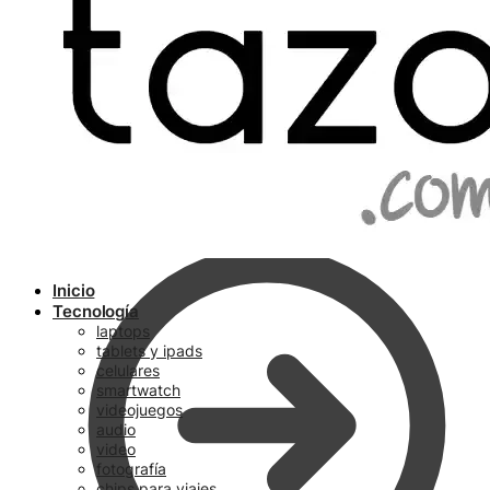
Ir a pagar
Inicio
Tecnología
laptops
tablets y ipads
celulares
smartwatch
videojuegos
audio
video
fotografía
chips para viajes