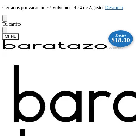
Cerrados por vacaciones! Volvemos el 24 de Agosto.
Descartar
Skip
Skip
Tu carrito
to
to
navigation
content
Precio:
MENU
$
18.00
Buscar
Buscar
por:
Mi cuenta