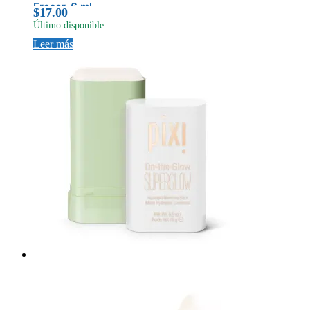
Eraser, 6 ml
$
17.00
Último disponible
Leer más