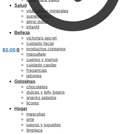
Salud
vitaminas y minerales
suplementos
alivio dolor
infantil
Belleza
victoria’s secret
cuidado facial
productos coreanos
$
0.00
0
maquillaje
cuerpo y manos
cuidado capilar
fragancias
jabones
Golosinas
chocolates
dulces y jelly beans
snacks salados
licores
Hogar
mascotas
arte
juegos y juguetes
limpieza