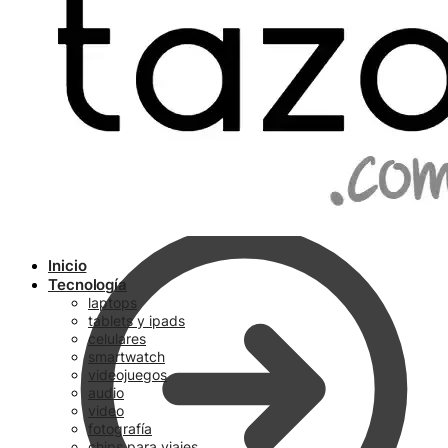
Ir a pagar
Inicio
Tecnología
laptops
tablets y ipads
celulares
smartwatch
videojuegos
audio
video
fotografía
chips para viajes