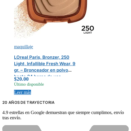
maquillaje
LOreal Paris, Bronzer, 250
Light, Infallible Fresh Wear, 9
gr. – Bronceador en polvo
hasta 24 horas de uso.
$
20.00
Resistente al agua, al calor, a
Último disponible
prueba de transferencia, a la
Leer más
humedad y al sudor
20 AÑOS DE TRAYECTORIA
4.9 estrellas en Google demuestran que siempre cumplimos, envío
tras envío.