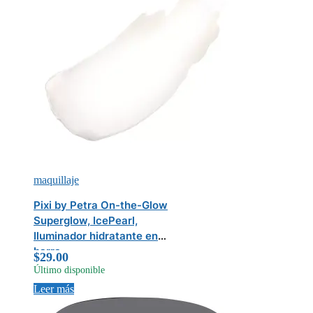
maquillaje
Pixi by Petra On-the-Glow
Superglow, IcePearl,
Iluminador hidratante en
barra
$
29.00
Último disponible
Leer más