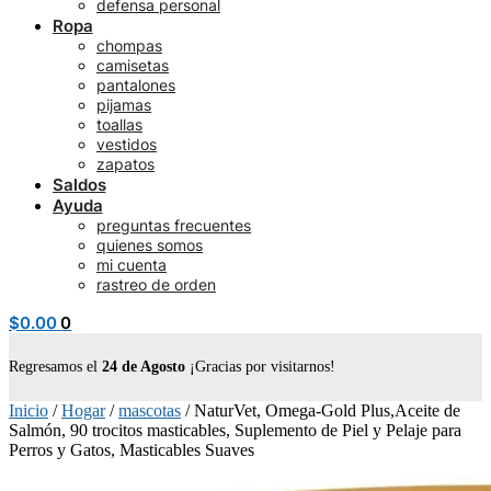
defensa personal
Ropa
chompas
camisetas
pantalones
pijamas
toallas
vestidos
zapatos
Saldos
Ayuda
preguntas frecuentes
quienes somos
mi cuenta
rastreo de orden
$
0.00
0
Regresamos el
24 de Agosto
¡Gracias por visitarnos!
Inicio
/
Hogar
/
mascotas
/
NaturVet, Omega-Gold Plus,Aceite de
Salmón, 90 trocitos masticables, Suplemento de Piel y Pelaje para
Perros y Gatos, Masticables Suaves