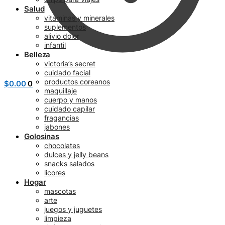
Salud
vitaminas y minerales
suplementos
alivio dolor
infantil
Belleza
victoria’s secret
cuidado facial
productos coreanos
$
0.00
0
maquillaje
cuerpo y manos
cuidado capilar
fragancias
jabones
Golosinas
chocolates
dulces y jelly beans
snacks salados
licores
Hogar
mascotas
arte
juegos y juguetes
limpieza