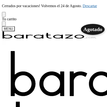
Cerrados por vacaciones! Volvemos el 24 de Agosto.
Descartar
Skip
Skip
Tu carrito
to
to
navigation
content
Agotado
MENU
Buscar
Buscar
por:
Mi cuenta