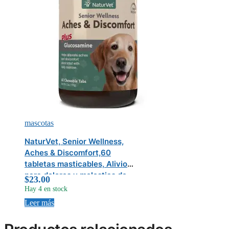
mascotas
NaturVet, Senior Wellness,
Aches & Discomfort,60
tabletas masticables, Alivio
para dolores y molestias de
$
23.00
articulaciones de perros
Hay 4 en stock
maduros con glucosamina
Leer más