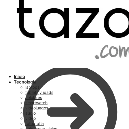
Ir a pagar
Inicio
Tecnología
laptops
tablets y ipads
celulares
smartwatch
videojuegos
audio
video
fotografía
chips para viajes