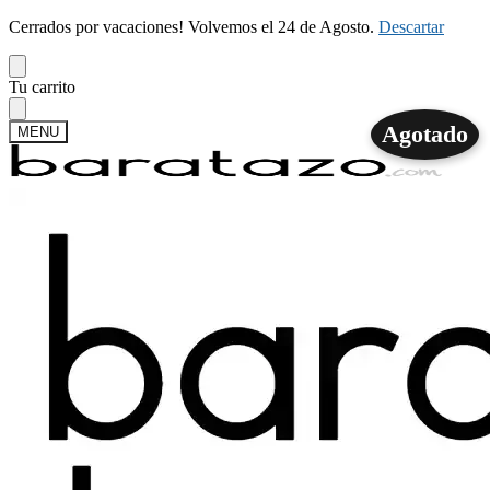
Cerrados por vacaciones! Volvemos el 24 de Agosto.
Descartar
Skip
Skip
Tu carrito
to
to
navigation
content
Agotado
MENU
Buscar
Buscar
por:
Mi cuenta