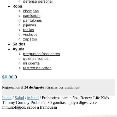
defensa personal
Ropa
chompas
camisetas
pantalones
pijamas
toallas
vestidos
zapatos
Saldos
Ayuda
preguntas frecuentes
quienes somos
mi cuenta
rastreo de orden
$
0.00
0
Regresamos el
24 de Agosto
¡Gracias por visitarnos!
Inicio
/
Salud
/
infantil
/
Probioticos para niños, Renew Life Kids
Tummy Gummy Probiotic, 30 gomitas, apoyo digestivo e
Inmunológico, sabor a frambuesa