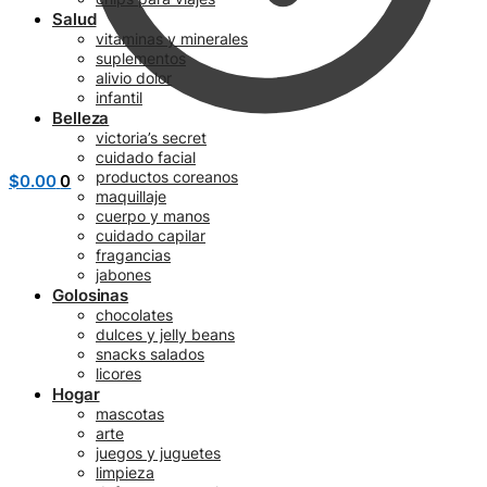
Salud
vitaminas y minerales
suplementos
alivio dolor
infantil
Belleza
victoria’s secret
cuidado facial
productos coreanos
$
0.00
0
maquillaje
cuerpo y manos
cuidado capilar
fragancias
jabones
Golosinas
chocolates
dulces y jelly beans
snacks salados
licores
Hogar
mascotas
arte
juegos y juguetes
limpieza