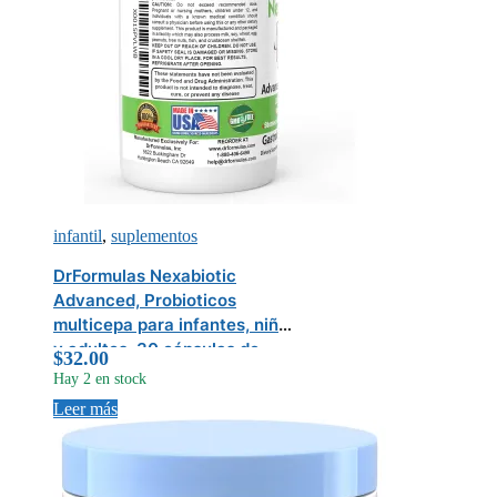
infantil
,
suplementos
DrFormulas Nexabiotic
Advanced, Probioticos
multicepa para infantes, niños
y adultos, 30 cápsulas de
$
32.00
liberación retardada
Hay 2 en stock
Leer más