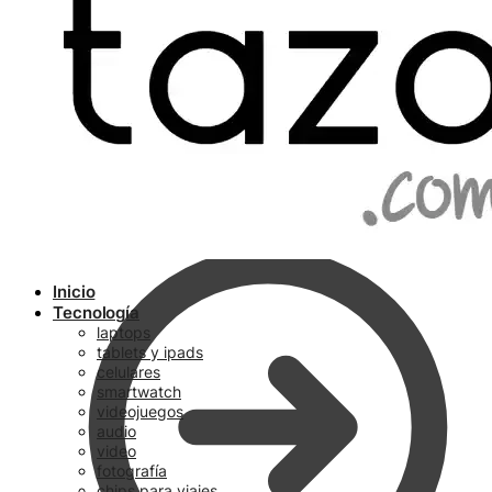
Ir a pagar
Inicio
Tecnología
laptops
tablets y ipads
celulares
smartwatch
videojuegos
audio
video
fotografía
chips para viajes