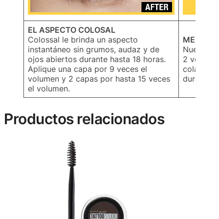
EL ASPECTO COLOSAL
Colossal le brinda un aspecto
MEGA CE
instantáneo sin grumos, audaz y de
Nuestro m
ojos abiertos durante hasta 18 horas.
2 veces l
Aplique una capa por 9 veces el
colágeno
volumen y 2 capas por hasta 15 veces
durante t
el volumen.
Productos relacionados