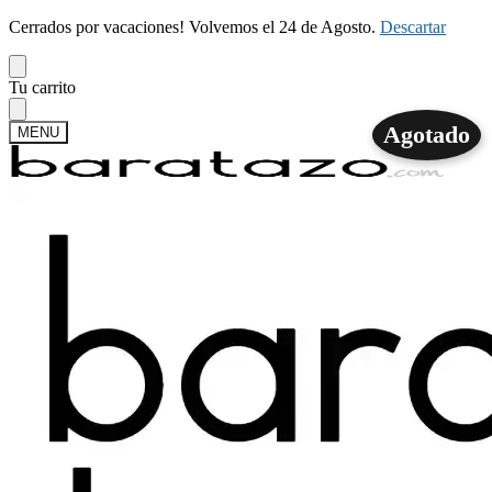
Cerrados por vacaciones! Volvemos el 24 de Agosto.
Descartar
Skip
Skip
Tu carrito
to
to
navigation
content
Agotado
MENU
Buscar
Buscar
por:
Mi cuenta