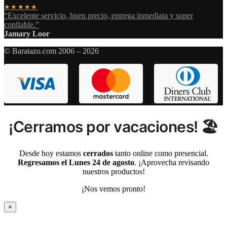
★★★★★
“Excelente servicio, buen precio, entrega inmediata y super
confiable.”
Jamary Loor
© Baratazo.com 2006 – 2026
¡Cerramos por vacaciones! 🏖️
Desde hoy estamos
cerrados
tanto online como presencial.
Regresamos el Lunes 24 de agosto
. ¡Aprovecha revisando
nuestros productos!
¡Nos vemos pronto!
×