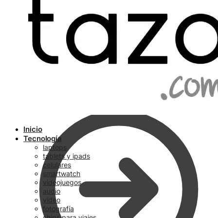
Ir a pagar
Inicio
Tecnología
laptops
tablets y ipads
celulares
smartwatch
videojuegos
audio
video
fotografía
chips para viajes