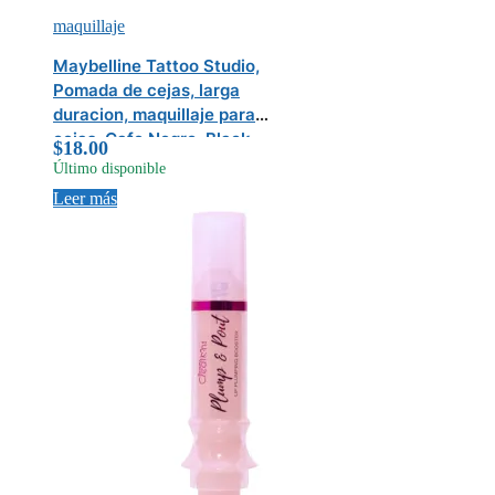
maquillaje
Maybelline Tattoo Studio,
Pomada de cejas, larga
duracion, maquillaje para
cejas, Cafe Negro, Black
$
18.00
Brown (382)
Último disponible
Leer más