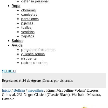
defensa personal
Ropa
chompas
camisetas
pantalones
pijamas
toallas
vestidos
zapatos
Saldos
Ayuda
preguntas frecuentes
quienes somos
mi cuenta
rastreo de orden
$
0.00
0
Regresamos el
24 de Agosto
¡Gracias por visitarnos!
Inicio
/
Belleza
/
maquillaje
/
Rimel Maybelline Volum’ Express
Colossal, 231 Negro Clasico (Classic Black), Washable Mascara,
Lavable