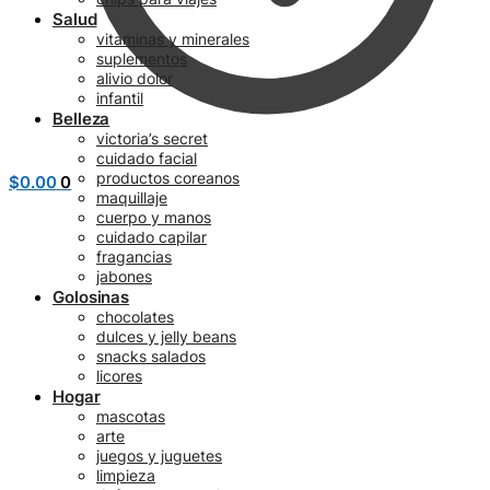
Salud
vitaminas y minerales
suplementos
alivio dolor
infantil
Belleza
victoria’s secret
cuidado facial
productos coreanos
$
0.00
0
maquillaje
cuerpo y manos
cuidado capilar
fragancias
jabones
Golosinas
chocolates
dulces y jelly beans
snacks salados
licores
Hogar
mascotas
arte
juegos y juguetes
limpieza