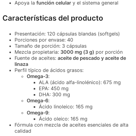
Apoya la
función celular
y el sistema general
Características del producto
Presentación: 120 cápsulas blandas (softgels)
Porciones por envase: 40
Tamaño de porción: 3 cápsulas
Mezcla propietaria:
3000 mg (3 g)
por porción
Fuente de aceites:
aceite de pescado y aceite de
linaza
Perfil típico de ácidos grasos:
Omega-3
:
ALA (ácido alfa-linolénico): 675 mg
EPA: 450 mg
DHA: 300 mg
Omega-6
:
Ácido linoleico: 165 mg
Omega-9
:
Ácido oleico: 165 mg
Fórmula con mezcla de aceites esenciales de alta
calidad