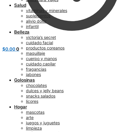
Salud
vitaminas y minerales
suplementos
alivio dolor
infantil
Belleza
victoria’s secret
cuidado facial
productos coreanos
$
0.00
0
maquillaje
cuerpo y manos
cuidado capilar
fragancias
jabones
Golosinas
chocolates
dulces y jelly beans
snacks salados
licores
Hogar
mascotas
arte
juegos y juguetes
limpieza