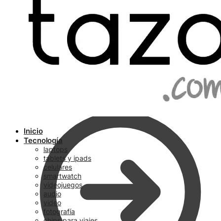
Ir a pagar
Inicio
Tecnología
laptops
tablets y ipads
celulares
smartwatch
videojuegos
audio
video
fotografía
chips para viajes