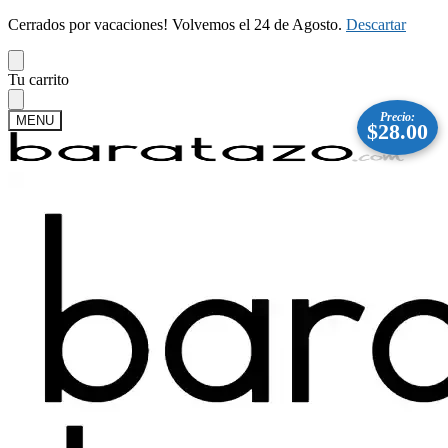
Cerrados por vacaciones! Volvemos el 24 de Agosto.
Descartar
Skip
Skip
Tu carrito
to
to
navigation
content
Precio:
MENU
$
28.00
Buscar
Buscar
por:
Mi cuenta