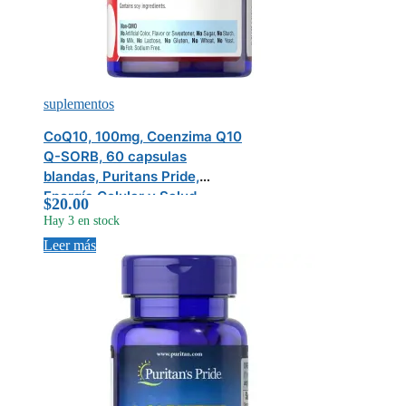
suplementos
CoQ10, 100mg, Coenzima Q10
Q-SORB, 60 capsulas
blandas, Puritans Pride,
Energía Celular y Salud
$
20.00
Cardiovascular
Hay 3 en stock
Leer más