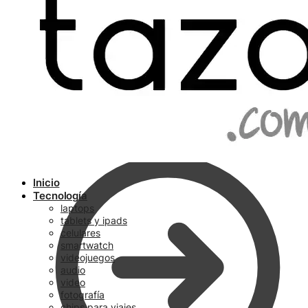
Ir a pagar
Inicio
Tecnología
laptops
tablets y ipads
celulares
smartwatch
videojuegos
audio
video
fotografía
chips para viajes