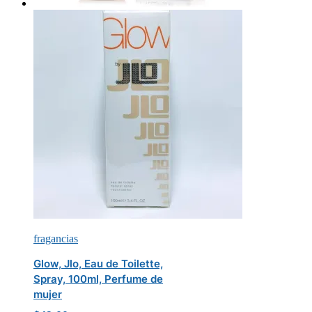
fragancias
Glow, Jlo, Eau de Toilette,
Spray, 100ml, Perfume de
mujer