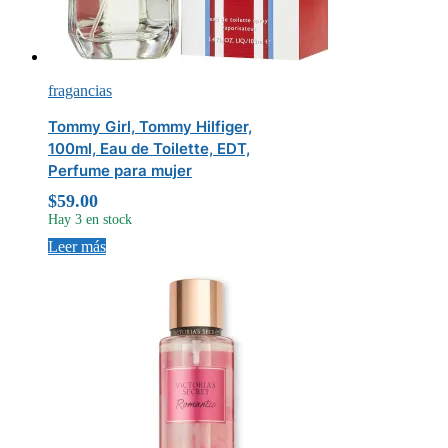
fragancias
Tommy Girl, Tommy Hilfiger,
100ml, Eau de Toilette, EDT,
Perfume para mujer
$
59.00
Hay 3 en stock
Leer más