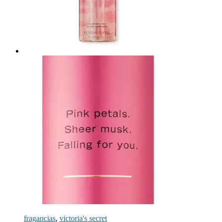
fragancias
,
victoria's secret