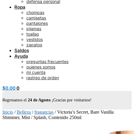
defensa personal
Ropa
chompas
camisetas
pantalones
pijamas
toallas
vestidos
zapatos
Saldos
Ayuda
preguntas frecuentes
quienes somos
mi cuenta
rastreo de orden
$
0.00
0
Regresamos el
24 de Agosto
¡Gracias por visitarnos!
Inicio
/
Belleza
/
fragancias
/
Victoria’s Secret, Bare Vanilla
Shimmer, Mist / Splash, Contenido 250ml