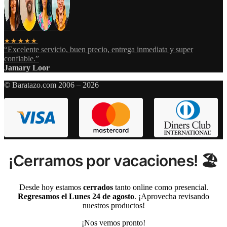
★★★★★
“Excelente servicio, buen precio, entrega inmediata y super
confiable.”
Jamary Loor
© Baratazo.com 2006 – 2026
¡Cerramos por vacaciones! 🏖️
Desde hoy estamos
cerrados
tanto online como presencial.
Regresamos el Lunes 24 de agosto
. ¡Aprovecha revisando
nuestros productos!
¡Nos vemos pronto!