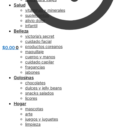
Salud
vitaminas y minerales
suplementos
alivio dolor
infantil
Belleza
victoria’s secret
cuidado facial
productos coreanos
$
0.00
0
maquillaje
cuerpo y manos
cuidado capilar
fragancias
jabones
Golosinas
chocolates
dulces y jelly beans
snacks salados
licores
Hogar
mascotas
arte
juegos y juguetes
limpieza