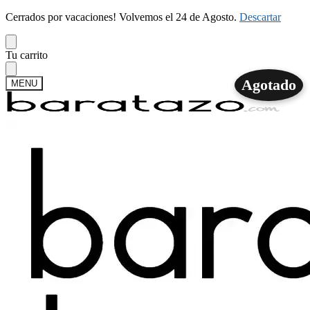
Cerrados por vacaciones! Volvemos el 24 de Agosto.
Descartar
Skip
Skip
Tu carrito
to
to
navigation
content
Agotado
MENU
Buscar
Buscar
por:
Mi cuenta