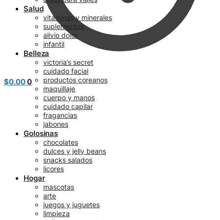
Salud
vitaminas y minerales
suplementos
alivio dolor
infantil
Belleza
victoria’s secret
cuidado facial
productos coreanos
$
0.00
0
maquillaje
cuerpo y manos
cuidado capilar
fragancias
jabones
Golosinas
chocolates
dulces y jelly beans
snacks salados
licores
Hogar
mascotas
arte
juegos y juguetes
limpieza