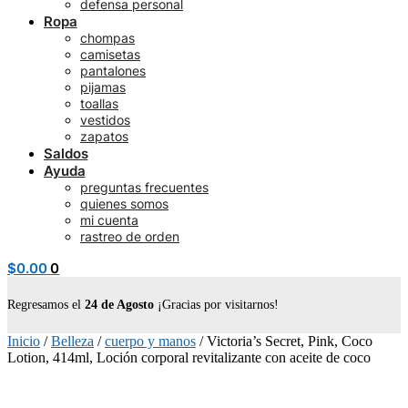
defensa personal
Ropa
chompas
camisetas
pantalones
pijamas
toallas
vestidos
zapatos
Saldos
Ayuda
preguntas frecuentes
quienes somos
mi cuenta
rastreo de orden
$
0.00
0
Regresamos el
24 de Agosto
¡Gracias por visitarnos!
Inicio
/
Belleza
/
cuerpo y manos
/
Victoria’s Secret, Pink, Coco
Lotion, 414ml, Loción corporal revitalizante con aceite de coco