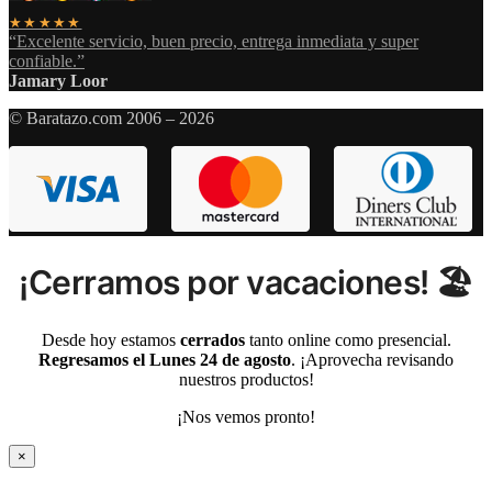
★★★★★
“Excelente servicio, buen precio, entrega inmediata y super
confiable.”
Jamary Loor
© Baratazo.com 2006 – 2026
¡Cerramos por vacaciones! 🏖️
Desde hoy estamos
cerrados
tanto online como presencial.
Regresamos el Lunes 24 de agosto
. ¡Aprovecha revisando
nuestros productos!
¡Nos vemos pronto!
×