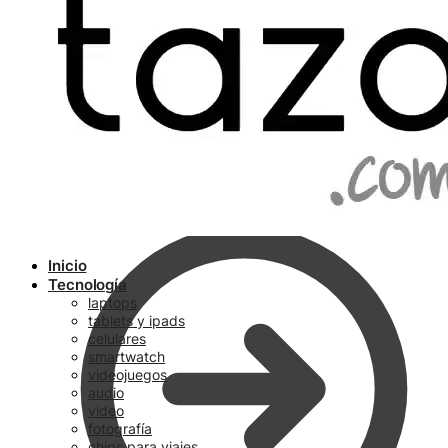
Ir a pagar
Inicio
Tecnología
laptops
tablets y ipads
celulares
smartwatch
videojuegos
audio
video
fotografía
chips para viajes