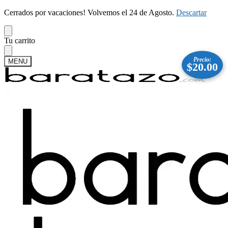
Cerrados por vacaciones! Volvemos el 24 de Agosto.
Descartar
Skip
Skip
Tu carrito
to
to
navigation
content
Precio:
MENU
$
20.00
Buscar
Buscar
por:
Mi cuenta