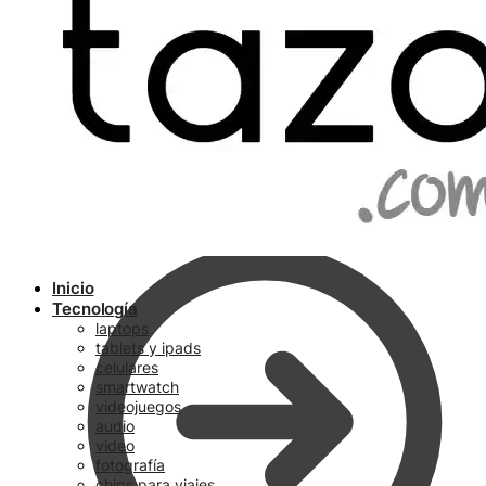
Ir a pagar
Inicio
Tecnología
laptops
tablets y ipads
celulares
smartwatch
videojuegos
audio
video
fotografía
chips para viajes