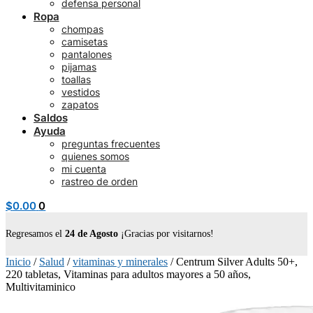
defensa personal
Ropa
chompas
camisetas
pantalones
pijamas
toallas
vestidos
zapatos
Saldos
Ayuda
preguntas frecuentes
quienes somos
mi cuenta
rastreo de orden
$
0.00
0
Regresamos el
24 de Agosto
¡Gracias por visitarnos!
Inicio
/
Salud
/
vitaminas y minerales
/
Centrum Silver Adults 50+,
220 tabletas, Vitaminas para adultos mayores a 50 años,
Multivitaminico