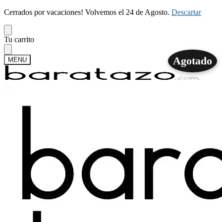
Cerrados por vacaciones! Volvemos el 24 de Agosto.
Descartar
Skip
Skip
Tu carrito
to
to
navigation
content
Agotado
MENU
Buscar
Buscar
por:
Mi cuenta