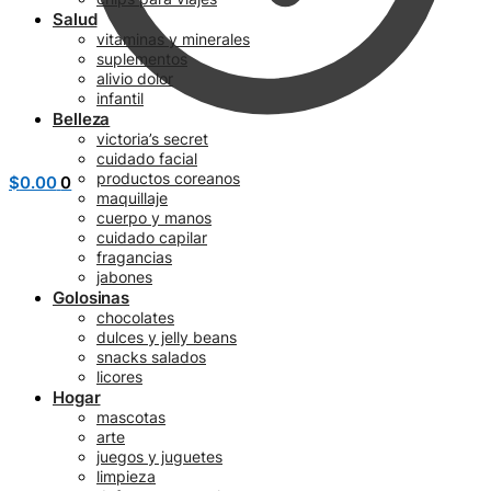
Salud
vitaminas y minerales
suplementos
alivio dolor
infantil
Belleza
victoria’s secret
cuidado facial
productos coreanos
$
0.00
0
maquillaje
cuerpo y manos
cuidado capilar
fragancias
jabones
Golosinas
chocolates
dulces y jelly beans
snacks salados
licores
Hogar
mascotas
arte
juegos y juguetes
limpieza