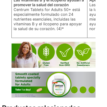
Las vitaminas B y el licopeno ayudan a
Apoya el 
promover la salud del corazón
Las vitam
Centrum Tablets for Adults 50+ está
la luteín
especialmente formulado con 24
ayudan a 
nutrientes esenciales, incluidas las
mientras 
vitaminas B y el licopeno para apoyar
ayudan a 
la salud de su corazón. (4)*
normal.*